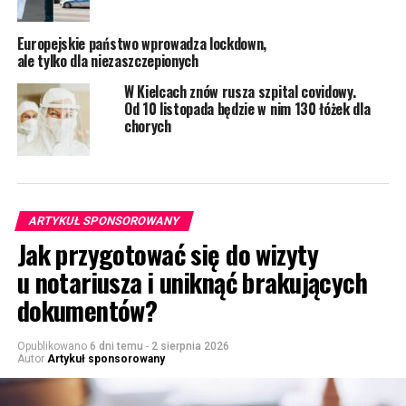
Europejskie państwo wprowadza lockdown,
ale tylko dla niezaszczepionych
W Kielcach znów rusza szpital covidowy.
Od 10 listopada będzie w nim 130 łóżek dla
chorych
ARTYKUŁ SPONSOROWANY
Jak przygotować się do wizyty
u notariusza i uniknąć brakujących
dokumentów?
Opublikowano
6 dni temu
-
2 sierpnia 2026
Autor
Artykuł sponsorowany