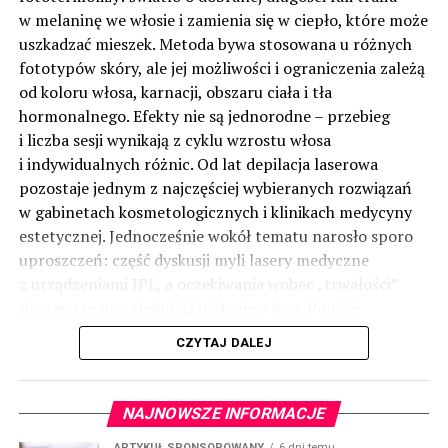
w melaninę we włosie i zamienia się w ciepło, które może
uszkadzać mieszek. Metoda bywa stosowana u różnych
fototypów skóry, ale jej możliwości i ograniczenia zależą
od koloru włosa, karnacji, obszaru ciała i tła
hormonalnego. Efekty nie są jednorodne – przebieg
i liczba sesji wynikają z cyklu wzrostu włosa
i indywidualnych różnic. Od lat depilacja laserowa
pozostaje jednym z najczęściej wybieranych rozwiązań
w gabinetach kosmetologicznych i klinikach medycyny
estetycznej. Jednocześnie wokół tematu narosło sporo
uproszczeń: część dyskusji myli lasery medyczne
z urządzeniami IPL, a oczekiwania wobec „trwałości”
nie zawsze uwzględniają biologię włosa. Poniżej
uporządkowano najważniejsze informacje: jak działa
CZYTAJ DALEJ
technologia, kiedy ma uzasadnienie i o czym pamiętać
w praktyce.
(więcej…)
NAJNOWSZE INFORMACJE
ARTYKUŁ SPONSOROWANY
6 dni temu