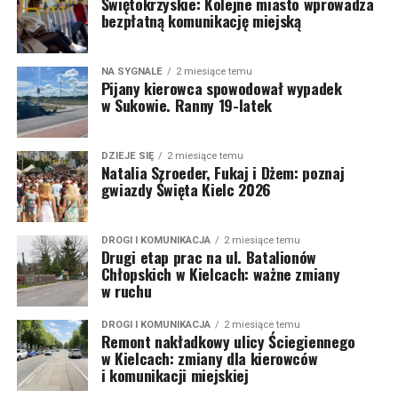
Świętokrzyskie: Kolejne miasto wprowadza
bezpłatną komunikację miejską
NA SYGNALE
2 miesiące temu
Pijany kierowca spowodował wypadek
w Sukowie. Ranny 19-latek
DZIEJE SIĘ
2 miesiące temu
Natalia Szroeder, Fukaj i Dżem: poznaj
gwiazdy Święta Kielc 2026
DROGI I KOMUNIKACJA
2 miesiące temu
Drugi etap prac na ul. Batalionów
Chłopskich w Kielcach: ważne zmiany
w ruchu
DROGI I KOMUNIKACJA
2 miesiące temu
Remont nakładkowy ulicy Ściegiennego
w Kielcach: zmiany dla kierowców
i komunikacji miejskiej