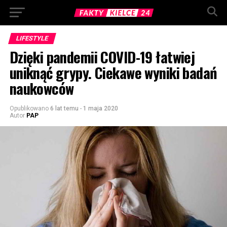
LIFESTYLE
Dzięki pandemii COVID-19 łatwiej
uniknąć grypy. Ciekawe wyniki badań
naukowców
Opublikowano
6 lat temu
-
1 maja 2020
Autor
PAP