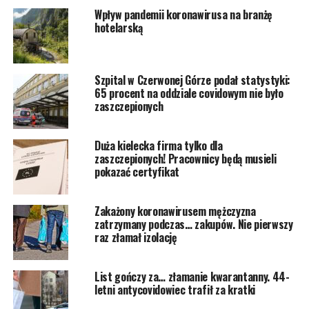
Wpływ pandemii koronawirusa na branżę
hotelarską
Szpital w Czerwonej Górze podał statystyki:
65 procent na oddziale covidowym nie było
zaszczepionych
Duża kielecka firma tylko dla
zaszczepionych! Pracownicy będą musieli
pokazać certyfikat
Zakażony koronawirusem mężczyzna
zatrzymany podczas… zakupów. Nie pierwszy
raz złamał izolację
List gończy za… złamanie kwarantanny. 44-
letni antycovidowiec trafił za kratki