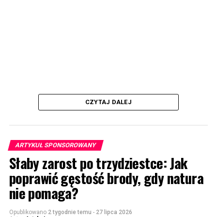
CZYTAJ DALEJ
ARTYKUŁ SPONSOROWANY
Słaby zarost po trzydziestce: Jak
poprawić gęstość brody, gdy natura
nie pomaga?
Opublikowano
2 tygodnie temu
-
27 lipca 2026