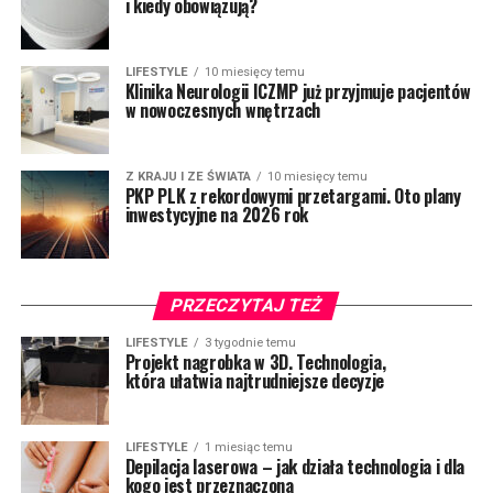
i kiedy obowiązują?
LIFESTYLE
10 miesięcy temu
Klinika Neurologii ICZMP już przyjmuje pacjentów
w nowoczesnych wnętrzach
Z KRAJU I ZE ŚWIATA
10 miesięcy temu
PKP PLK z rekordowymi przetargami. Oto plany
inwestycyjne na 2026 rok
PRZECZYTAJ TEŻ
LIFESTYLE
3 tygodnie temu
Projekt nagrobka w 3D. Technologia,
która ułatwia najtrudniejsze decyzje
LIFESTYLE
1 miesiąc temu
Depilacja laserowa – jak działa technologia i dla
kogo jest przeznaczona