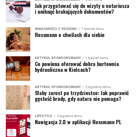
Jak przygotować się do wizyty u notariusza
i uniknąć brakujących dokumentów?
WIADOMOŚCI Z REGIONU
1 tydzień temu
Rossmann o chwilach dla siebie
ARTYKUŁ SPONSOROWANY
1 tydzień temu
Co powinna oferować dobra hurtownia
hydrauliczna w Kielcach?
ARTYKUŁ SPONSOROWANY
2 tygodnie temu
Słaby zarost po trzydziestce: Jak poprawić
gęstość brody, gdy natura nie pomaga?
LIFESTYLE
2 tygodnie temu
Nawigacja 2.0 w aplikacji Rossmann PL