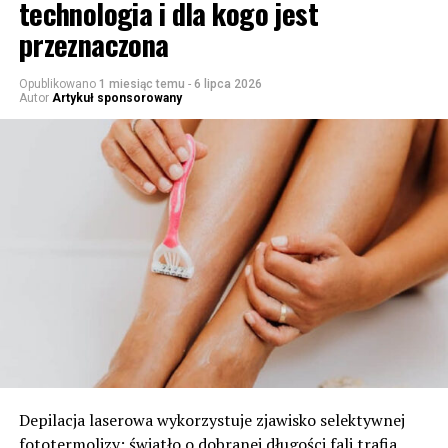
technologia i dla kogo jest
przeznaczona
Opublikowano
1 miesiąc temu
-
6 lipca 2026
Autor
Artykuł sponsorowany
Depilacja laserowa wykorzystuje zjawisko selektywnej
fototermolizy: światło o dobranej długości fali trafia