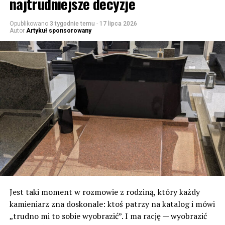
najtrudniejsze decyzje
Opublikowano
3 tygodnie temu
-
17 lipca 2026
Autor
Artykuł sponsorowany
Jest taki moment w rozmowie z rodziną, który każdy
kamieniarz zna doskonale: ktoś patrzy na katalog i mówi
„trudno mi to sobie wyobrazić”. I ma rację — wyobrazić