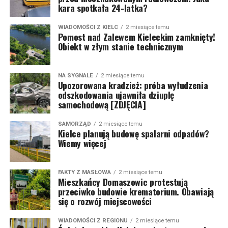
kara spotkała 24-latka?
WIADOMOŚCI Z KIELC
2 miesiące temu
Pomost nad Zalewem Kieleckim zamknięty!
Obiekt w złym stanie technicznym
NA SYGNALE
2 miesiące temu
Upozorowana kradzież: próba wyłudzenia
odszkodowania ujawniła dziuplę
samochodową [ZDJĘCIA]
SAMORZĄD
2 miesiące temu
Kielce planują budowę spalarni odpadów?
Wiemy więcej
FAKTY Z MASŁOWA
2 miesiące temu
Mieszkańcy Domaszowic protestują
przeciwko budowie krematorium. Obawiają
się o rozwój miejscowości
WIADOMOŚCI Z REGIONU
2 miesiące temu