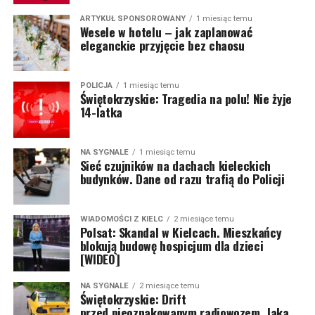
ARTYKUŁ SPONSOROWANY
1 miesiąc temu
Wesele w hotelu – jak zaplanować
eleganckie przyjęcie bez chaosu
POLICJA
1 miesiąc temu
Świętokrzyskie: Tragedia na polu! Nie żyje
14-latka
NA SYGNALE
1 miesiąc temu
Sieć czujników na dachach kieleckich
budynków. Dane od razu trafią do Policji
WIADOMOŚCI Z KIELC
2 miesiące temu
Polsat: Skandal w Kielcach. Mieszkańcy
blokują budowę hospicjum dla dzieci
[WIDEO]
NA SYGNALE
2 miesiące temu
Świętokrzyskie: Drift
przed nieoznakowanym radiowozem. Jaka