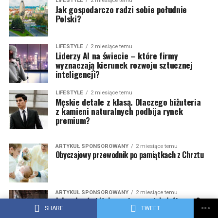
LIFESTYLE
2 miesiące temu
Jak gospodarczo radzi sobie południe
Polski?
LIFESTYLE
2 miesiące temu
Liderzy AI na świecie – które firmy
wyznaczają kierunek rozwoju sztucznej
inteligencji?
LIFESTYLE
2 miesiące temu
Męskie detale z klasą. Dlaczego biżuteria
z kamieni naturalnych podbija rynek
premium?
ARTYKUŁ SPONSOROWANY
2 miesiące temu
Obyczajowy przewodnik po pamiątkach z Chrztu
ARTYKUŁ SPONSOROWANY
2 miesiące temu
Jak wybrać stół do wnętrza w stylu loftowym?
SHARE
TWEET