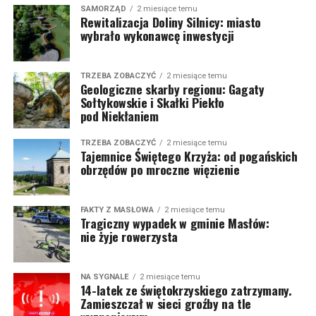
SAMORZĄD
2 miesiące temu
Rewitalizacja Doliny Silnicy: miasto
wybrało wykonawcę inwestycji
TRZEBA ZOBACZYĆ
2 miesiące temu
Geologiczne skarby regionu: Gagaty
Sołtykowskie i Skałki Piekło
pod Niekłaniem
TRZEBA ZOBACZYĆ
2 miesiące temu
Tajemnice Świętego Krzyża: od pogańskich
obrzędów po mroczne więzienie
FAKTY Z MASŁOWA
2 miesiące temu
Tragiczny wypadek w gminie Masłów:
nie żyje rowerzysta
NA SYGNALE
2 miesiące temu
14-latek ze świętokrzyskiego zatrzymany.
Zamieszczał w sieci groźby na tle