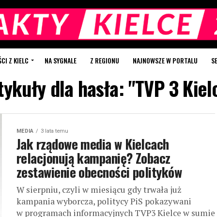
I Z KIELC
NA SYGNALE
Z REGIONU
NAJNOWSZE W PORTALU
S
tykuły dla hasła: "TVP 3 Kiel
MEDIA
3 lata temu
Jak rządowe media w Kielcach
relacjonują kampanię? Zobacz
zestawienie obecności polityków
W sierpniu, czyli w miesiącu gdy trwała już
kampania wyborcza, politycy PiS pokazywani
w programach informacyjnych TVP3 Kielce w sumie