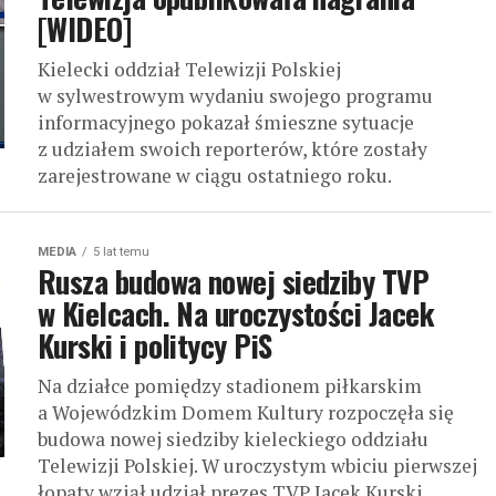
[WIDEO]
Kielecki oddział Telewizji Polskiej
w sylwestrowym wydaniu swojego programu
informacyjnego pokazał śmieszne sytuacje
z udziałem swoich reporterów, które zostały
zarejestrowane w ciągu ostatniego roku.
MEDIA
5 lat temu
Rusza budowa nowej siedziby TVP
w Kielcach. Na uroczystości Jacek
Kurski i politycy PiS
Na działce pomiędzy stadionem piłkarskim
a Wojewódzkim Domem Kultury rozpoczęła się
budowa nowej siedziby kieleckiego oddziału
Telewizji Polskiej. W uroczystym wbiciu pierwszej
łopaty wziął udział prezes TVP Jacek Kurski...