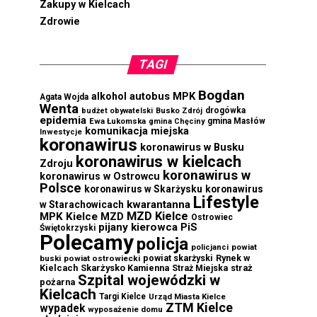
Zakupy w Kielcach
Zdrowie
TAGI
Bogdan
autobus MPK
alkohol
Agata Wojda
Wenta
drogówka
budżet obywatelski
Busko Zdrój
epidemia
Ewa Łukomska
gmina Masłów
gmina Chęciny
komunikacja miejska
Inwestycje
koronawirus
koronawirus w Busku
koronawirus w kielcach
Zdroju
koronawirus w
koronawirus w Ostrowcu
Polsce
koronawirus w Skarżysku
koronawirus
Lifestyle
kwarantanna
w Starachowicach
MZD Kielce
MPK Kielce
MZD
Ostrowiec
pijany kierowca
PiS
Świętokrzyski
Polecamy
policja
powiat
policjanci
powiat skarżyski
Rynek w
buski
powiat ostrowiecki
Kielcach
Skarżysko Kamienna
straż
Straż Miejska
Szpital wojewódzki w
pożarna
Kielcach
Targi Kielce
Urząd Miasta Kielce
ZTM Kielce
wypadek
wyposażenie domu