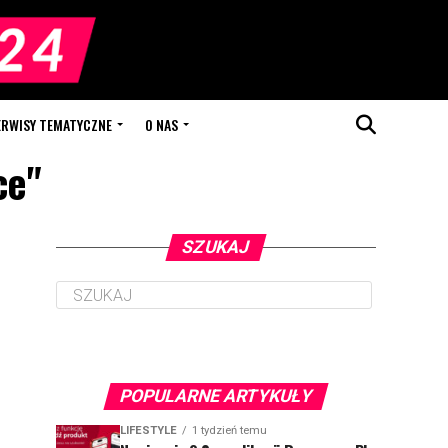
ERWISY TEMATYCZNE
O NAS
ce"
SZUKAJ
POPULARNE ARTYKUŁY
LIFESTYLE
1 tydzień temu