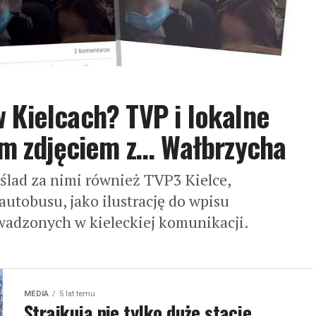
 Kielcach? TVP i lokalne
rym zdjęciem z… Wałbrzycha
 ślad za nimi również TVP3 Kielce,
utobusu, jako ilustrację do wpisu
adzonych w kieleckiej komunikacji.
MEDIA
5 lat temu
Strajkują nie tylko duże stacje.