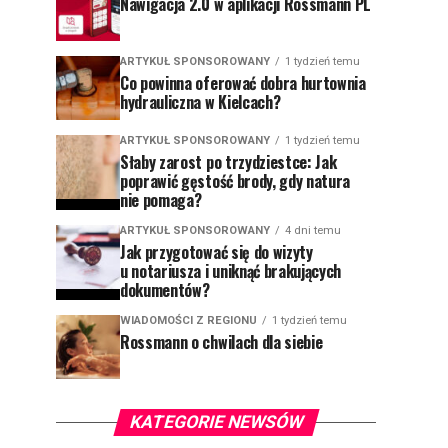
Nawigacja 2.0 w aplikacji Rossmann PL
ARTYKUŁ SPONSOROWANY
1 tydzień temu
Co powinna oferować dobra hurtownia
hydrauliczna w Kielcach?
ARTYKUŁ SPONSOROWANY
1 tydzień temu
Słaby zarost po trzydziestce: Jak
poprawić gęstość brody, gdy natura
nie pomaga?
ARTYKUŁ SPONSOROWANY
4 dni temu
Jak przygotować się do wizyty
u notariusza i uniknąć brakujących
dokumentów?
WIADOMOŚCI Z REGIONU
1 tydzień temu
Rossmann o chwilach dla siebie
KATEGORIE NEWSÓW