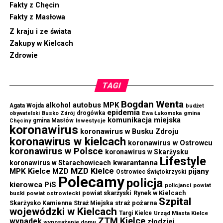
Fakty z Chęcin
Fakty z Masłowa
Z kraju i ze świata
Zakupy w Kielcach
Zdrowie
TAGI
Bogdan Wenta
autobus MPK
alkohol
Agata Wojda
budżet
epidemia
drogówka
Ewa Łukomska
obywatelski
Busko Zdrój
gmina
komunikacja miejska
gmina Masłów
Chęciny
Inwestycje
koronawirus
koronawirus w Busku Zdroju
koronawirus w kielcach
koronawirus w Ostrowcu
koronawirus w Polsce
koronawirus w Skarżysku
Lifestyle
kwarantanna
koronawirus w Starachowicach
MZD Kielce
MPK Kielce
MZD
pijany
Ostrowiec Świętokrzyski
Polecamy
policja
kierowca
PiS
powiat
policjanci
powiat skarżyski
Rynek w Kielcach
buski
powiat ostrowiecki
Szpital
Skarżysko Kamienna
straż pożarna
Straż Miejska
wojewódzki w Kielcach
Targi Kielce
Urząd Miasta Kielce
ZTM Kielce
wypadek
złodziej
wyposażenie domu