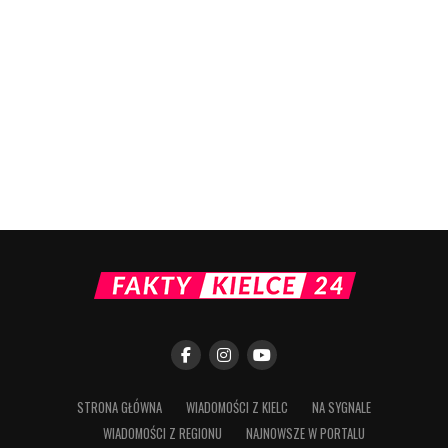
STRONA GŁÓWNA
WIADOMOŚCI Z KIELC
NA SYGNALE
WIADOMOŚCI Z REGIONU
NAJNOWSZE W PORTALU