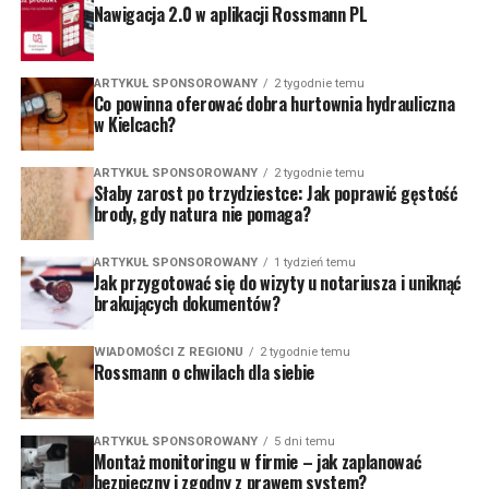
Nawigacja 2.0 w aplikacji Rossmann PL
ARTYKUŁ SPONSOROWANY
2 tygodnie temu
Co powinna oferować dobra hurtownia hydrauliczna
w Kielcach?
ARTYKUŁ SPONSOROWANY
2 tygodnie temu
Słaby zarost po trzydziestce: Jak poprawić gęstość
brody, gdy natura nie pomaga?
ARTYKUŁ SPONSOROWANY
1 tydzień temu
Jak przygotować się do wizyty u notariusza i uniknąć
brakujących dokumentów?
WIADOMOŚCI Z REGIONU
2 tygodnie temu
Rossmann o chwilach dla siebie
ARTYKUŁ SPONSOROWANY
5 dni temu
Montaż monitoringu w firmie – jak zaplanować
bezpieczny i zgodny z prawem system?