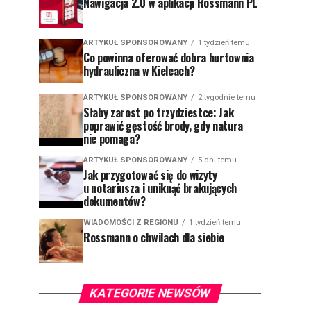
Nawigacja 2.0 w aplikacji Rossmann PL
ARTYKUŁ SPONSOROWANY
1 tydzień temu
Co powinna oferować dobra hurtownia
hydrauliczna w Kielcach?
ARTYKUŁ SPONSOROWANY
2 tygodnie temu
Słaby zarost po trzydziestce: Jak
poprawić gęstość brody, gdy natura
nie pomaga?
ARTYKUŁ SPONSOROWANY
5 dni temu
Jak przygotować się do wizyty
u notariusza i uniknąć brakujących
dokumentów?
WIADOMOŚCI Z REGIONU
1 tydzień temu
Rossmann o chwilach dla siebie
KATEGORIE NEWSÓW