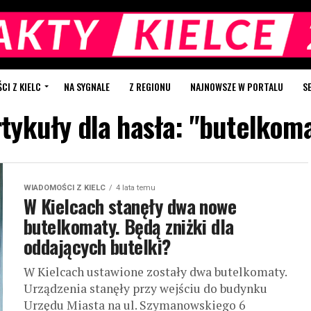
I Z KIELC
NA SYGNALE
Z REGIONU
NAJNOWSZE W PORTALU
S
tykuły dla hasła: "butelkom
WIADOMOŚCI Z KIELC
4 lata temu
W Kielcach stanęły dwa nowe
butelkomaty. Będą zniżki dla
oddających butelki?
W Kielcach ustawione zostały dwa butelkomaty.
Urządzenia stanęły przy wejściu do budynku
Urzędu Miasta na ul. Szymanowskiego 6