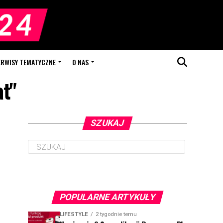
ERWISY TEMATYCZNE
O NAS
at"
SZUKAJ
POPULARNE ARTYKUŁY
LIFESTYLE
2 tygodnie temu