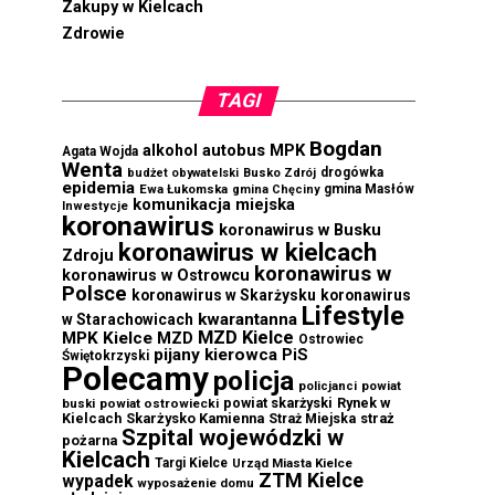
Zakupy w Kielcach
Zdrowie
TAGI
Bogdan
autobus MPK
alkohol
Agata Wojda
Wenta
drogówka
budżet obywatelski
Busko Zdrój
epidemia
Ewa Łukomska
gmina Masłów
gmina Chęciny
komunikacja miejska
Inwestycje
koronawirus
koronawirus w Busku
koronawirus w kielcach
Zdroju
koronawirus w
koronawirus w Ostrowcu
Polsce
koronawirus w Skarżysku
koronawirus
Lifestyle
kwarantanna
w Starachowicach
MZD Kielce
MPK Kielce
MZD
Ostrowiec
pijany kierowca
PiS
Świętokrzyski
Polecamy
policja
powiat
policjanci
powiat skarżyski
Rynek w
buski
powiat ostrowiecki
Kielcach
Skarżysko Kamienna
straż
Straż Miejska
Szpital wojewódzki w
pożarna
Kielcach
Targi Kielce
Urząd Miasta Kielce
ZTM Kielce
wypadek
wyposażenie domu