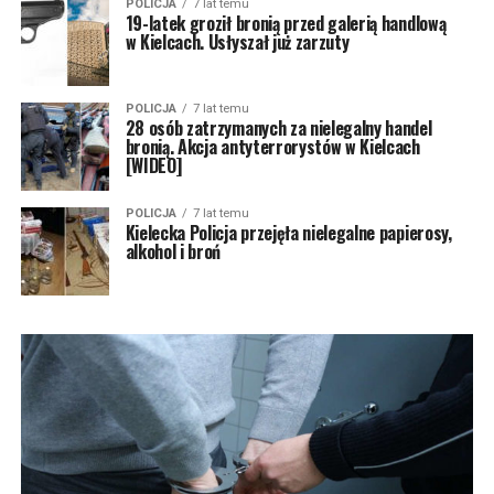
POLICJA
7 lat temu
19-latek groził bronią przed galerią handlową
w Kielcach. Usłyszał już zarzuty
POLICJA
7 lat temu
28 osób zatrzymanych za nielegalny handel
bronią. Akcja antyterrorystów w Kielcach
[WIDEO]
POLICJA
7 lat temu
Kielecka Policja przejęła nielegalne papierosy,
alkohol i broń