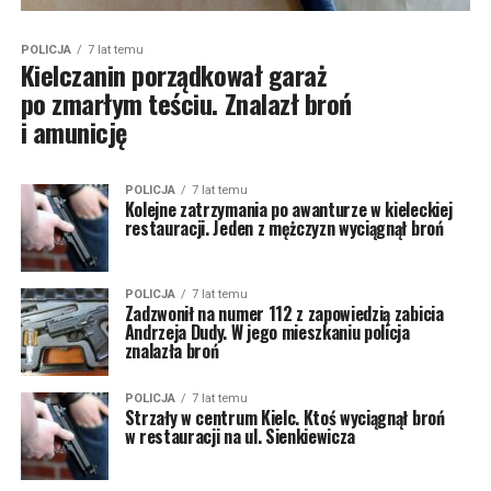
POLICJA
7 lat temu
Kielczanin porządkował garaż
po zmarłym teściu. Znalazł broń
i amunicję
POLICJA
7 lat temu
Kolejne zatrzymania po awanturze w kieleckiej
restauracji. Jeden z mężczyzn wyciągnął broń
POLICJA
7 lat temu
Zadzwonił na numer 112 z zapowiedzią zabicia
Andrzeja Dudy. W jego mieszkaniu policja
znalazła broń
POLICJA
7 lat temu
Strzały w centrum Kielc. Ktoś wyciągnął broń
w restauracji na ul. Sienkiewicza