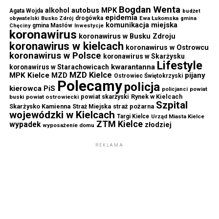
Bogdan Wenta
autobus MPK
alkohol
Agata Wojda
budżet
epidemia
drogówka
Ewa Łukomska
obywatelski
Busko Zdrój
gmina
komunikacja miejska
gmina Masłów
Chęciny
Inwestycje
koronawirus
koronawirus w Busku Zdroju
koronawirus w kielcach
koronawirus w Ostrowcu
koronawirus w Polsce
koronawirus w Skarżysku
Lifestyle
kwarantanna
koronawirus w Starachowicach
MZD Kielce
MPK Kielce
MZD
pijany
Ostrowiec Świętokrzyski
Polecamy
policja
kierowca
PiS
powiat
policjanci
powiat skarżyski
Rynek w Kielcach
buski
powiat ostrowiecki
Szpital
Skarżysko Kamienna
straż pożarna
Straż Miejska
wojewódzki w Kielcach
Targi Kielce
Urząd Miasta Kielce
ZTM Kielce
wypadek
złodziej
wyposażenie domu
REKLAMA