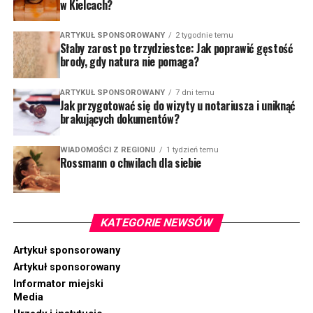
w Kielcach?
ARTYKUŁ SPONSOROWANY
2 tygodnie temu
Słaby zarost po trzydziestce: Jak poprawić gęstość
brody, gdy natura nie pomaga?
ARTYKUŁ SPONSOROWANY
7 dni temu
Jak przygotować się do wizyty u notariusza i uniknąć
brakujących dokumentów?
WIADOMOŚCI Z REGIONU
1 tydzień temu
Rossmann o chwilach dla siebie
KATEGORIE NEWSÓW
Artykuł sponsorowany
Artykuł sponsorowany
Informator miejski
Media