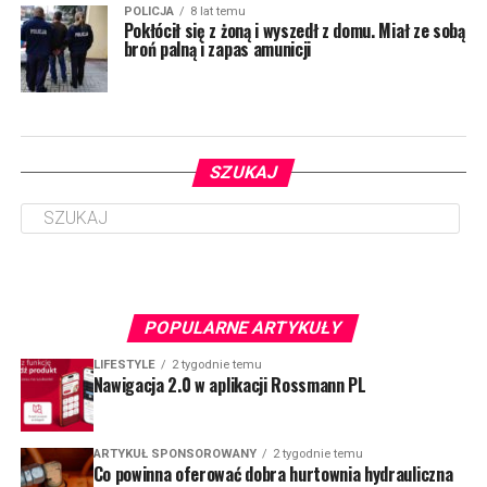
POLICJA
8 lat temu
Pokłócił się z żoną i wyszedł z domu. Miał ze sobą
broń palną i zapas amunicji
SZUKAJ
POPULARNE ARTYKUŁY
LIFESTYLE
2 tygodnie temu
Nawigacja 2.0 w aplikacji Rossmann PL
ARTYKUŁ SPONSOROWANY
2 tygodnie temu
Co powinna oferować dobra hurtownia hydrauliczna