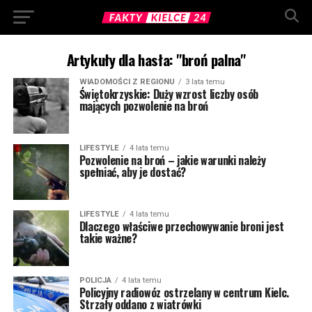
Artykuły dla hasła: "broń palna"
WIADOMOŚCI Z REGIONU
3 lata temu
Świętokrzyskie: Duży wzrost liczby osób
mających pozwolenie na broń
LIFESTYLE
4 lata temu
Pozwolenie na broń – jakie warunki należy
spełniać, aby je dostać?
LIFESTYLE
4 lata temu
Dlaczego właściwe przechowywanie broni jest
takie ważne?
POLICJA
4 lata temu
Policyjny radiowóz ostrzelany w centrum Kielc.
Strzały oddano z wiatrówki