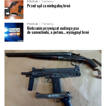
POLICJA
7 lat temu
Przed sąd za nielegalną broń
POLICJA
7 lat temu
Kielczanin przywiązał cudzego psa
do samochodu, a potem… wyciągnął broń