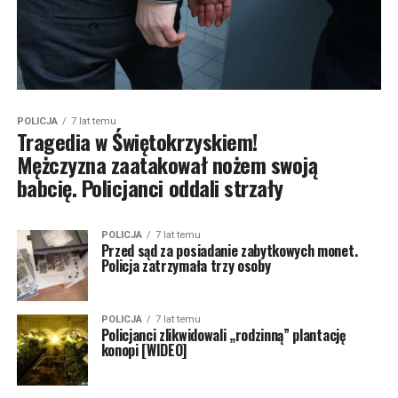
POLICJA
7 lat temu
Tragedia w Świętokrzyskiem!
Mężczyzna zaatakował nożem swoją
babcię. Policjanci oddali strzały
POLICJA
7 lat temu
Przed sąd za posiadanie zabytkowych monet.
Policja zatrzymała trzy osoby
POLICJA
7 lat temu
Policjanci zlikwidowali „rodzinną” plantację
konopi [WIDEO]