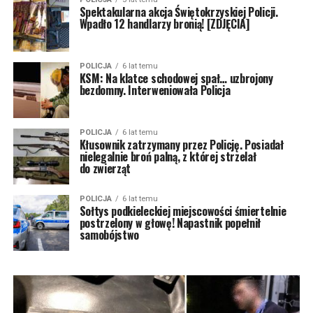
Spektakularna akcja Świętokrzyskiej Policji.
Wpadło 12 handlarzy bronią! [ZDJĘCIA]
POLICJA
6 lat temu
KSM: Na klatce schodowej spał… uzbrojony
bezdomny. Interweniowała Policja
POLICJA
6 lat temu
Kłusownik zatrzymany przez Policję. Posiadał
nielegalnie broń palną, z której strzelał
do zwierząt
POLICJA
6 lat temu
Sołtys podkieleckiej miejscowości śmiertelnie
postrzelony w głowę! Napastnik popełnił
samobójstwo