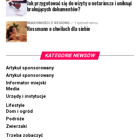
Jak przygotować się do wizyty u notariusza i uniknąć
brakujących dokumentów?
WIADOMOŚCI Z REGIONU
1 tydzień temu
Rossmann o chwilach dla siebie
KATEGORIE NEWSÓW
Artykuł sponsorowany
Artykuł sponsorowany
Informator miejski
Media
Urzędy i instytucje
Lifestyle
Dom i ogród
Podróże
Zwierzaki
Trzeba zobaczyć