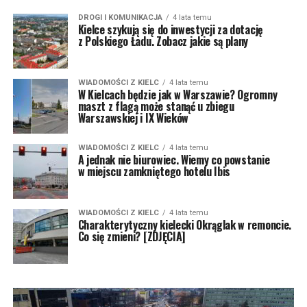
DROGI I KOMUNIKACJA
4 lata temu
Kielce szykują się do inwestycji za dotację
z Polskiego Ładu. Zobacz jakie są plany
WIADOMOŚCI Z KIELC
4 lata temu
W Kielcach będzie jak w Warszawie? Ogromny
maszt z flagą może stanąć u zbiegu
Warszawskiej i IX Wieków
WIADOMOŚCI Z KIELC
4 lata temu
A jednak nie biurowiec. Wiemy co powstanie
w miejscu zamkniętego hotelu Ibis
WIADOMOŚCI Z KIELC
4 lata temu
Charakterytyczny kielecki Okrąglak w remoncie.
Co się zmieni? [ZDJĘCIA]