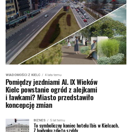
WIADOMOŚCI Z KIELC
4 lata temu
Pomiędzy jezdniami Al. IX Wieków
Kielc powstanie ogród z alejkami
i ławkami? Miasto przedstawiło
koncepcję zmian
BIZNES
5 lat temu
To symboliczny koniec hotelu Ibis w Kielcach.
Z budynku zdjęto szyldy