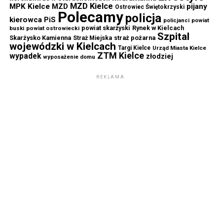
MZD Kielce
MPK Kielce
MZD
pijany
Ostrowiec Świętokrzyski
Polecamy
policja
kierowca
PiS
powiat
policjanci
powiat skarżyski
Rynek w Kielcach
buski
powiat ostrowiecki
Szpital
Skarżysko Kamienna
straż pożarna
Straż Miejska
wojewódzki w Kielcach
Targi Kielce
Urząd Miasta Kielce
ZTM Kielce
wypadek
złodziej
wyposażenie domu
REKLAMA