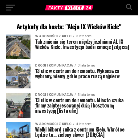
Artykuły dla hasła: "Aleja IX Wieków Kielc"
WIADOMOŚCI Z KIELC
3 lata temu
Tak zmienia się teren między jezdniami Al. IX
Wieków Kielc. Inwestycja budzi emocje [zdjęcia]
DROGI I KOMUNIKACJA
3 lata temu
13 ulic w centrum do remontu. Wykonawca
wybrany, wiemy gdzie prace ruszą najpierw
DROGI I KOMUNIKACJA
3 lata temu
13 ulic w centrum do remontu. Miasto szuka
firmy zainteresowanej dużą i kosztowną
inwestycją [lista ulic]
WIADOMOŚCI Z KIELC
4 lata temu
Wielki bilbord znika z centrum Kielc. Wkrótce
będzie tu… zielony skwer [ZDJĘCIA]