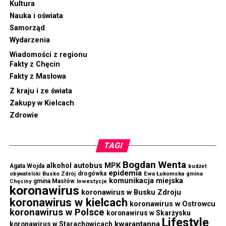
Kultura
Nauka i oświata
Samorząd
Wydarzenia
Wiadomości z regionu
Fakty z Chęcin
Fakty z Masłowa
Z kraju i ze świata
Zakupy w Kielcach
Zdrowie
TAGI
Bogdan Wenta
autobus MPK
alkohol
Agata Wojda
budżet
epidemia
drogówka
Ewa Łukomska
obywatelski
Busko Zdrój
gmina
komunikacja miejska
gmina Masłów
Chęciny
Inwestycje
koronawirus
koronawirus w Busku Zdroju
koronawirus w kielcach
koronawirus w Ostrowcu
koronawirus w Polsce
koronawirus w Skarżysku
Lifestyle
kwarantanna
koronawirus w Starachowicach