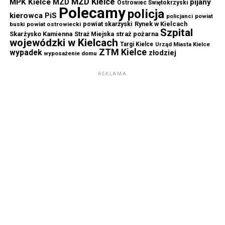
MZD Kielce
MPK Kielce
MZD
pijany
Ostrowiec Świętokrzyski
Polecamy
policja
kierowca
PiS
powiat
policjanci
powiat skarżyski
Rynek w Kielcach
buski
powiat ostrowiecki
Szpital
Skarżysko Kamienna
straż pożarna
Straż Miejska
wojewódzki w Kielcach
Targi Kielce
Urząd Miasta Kielce
ZTM Kielce
wypadek
złodziej
wyposażenie domu
REKLAMA