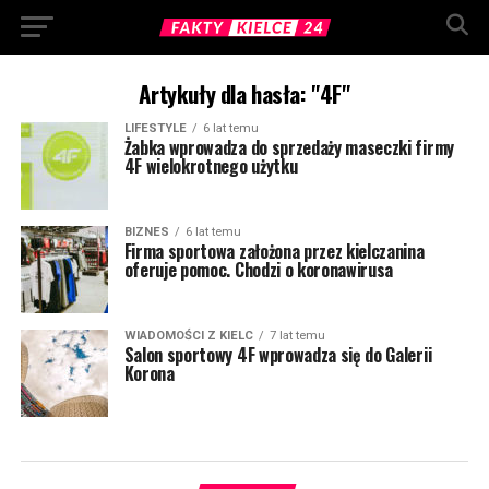
Artykuły dla hasła: "4F"
LIFESTYLE
6 lat temu
Żabka wprowadza do sprzedaży maseczki firmy
4F wielokrotnego użytku
BIZNES
6 lat temu
Firma sportowa założona przez kielczanina
oferuje pomoc. Chodzi o koronawirusa
WIADOMOŚCI Z KIELC
7 lat temu
Salon sportowy 4F wprowadza się do Galerii
Korona