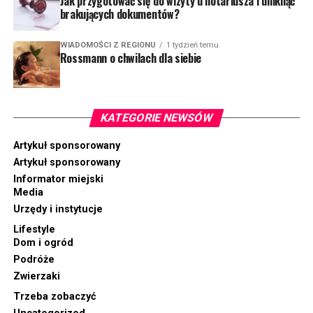
Jak przygotować się do wizyty u notariusza i uniknąć
brakujących dokumentów?
WIADOMOŚCI Z REGIONU
1 tydzień temu
Rossmann o chwilach dla siebie
KATEGORIE NEWSÓW
Artykuł sponsorowany
Artykuł sponsorowany
Informator miejski
Media
Urzędy i instytucje
Lifestyle
Dom i ogród
Podróże
Zwierzaki
Trzeba zobaczyć