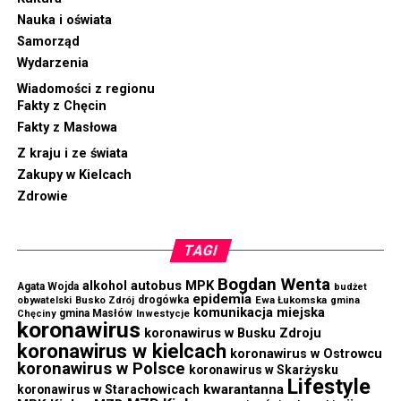
Nauka i oświata
Samorząd
Wydarzenia
Wiadomości z regionu
Fakty z Chęcin
Fakty z Masłowa
Z kraju i ze świata
Zakupy w Kielcach
Zdrowie
TAGI
Bogdan Wenta
autobus MPK
alkohol
Agata Wojda
budżet
epidemia
drogówka
Ewa Łukomska
obywatelski
Busko Zdrój
gmina
komunikacja miejska
gmina Masłów
Chęciny
Inwestycje
koronawirus
koronawirus w Busku Zdroju
koronawirus w kielcach
koronawirus w Ostrowcu
koronawirus w Polsce
koronawirus w Skarżysku
Lifestyle
kwarantanna
koronawirus w Starachowicach