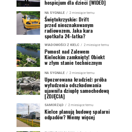
hospicjum dla dzieci [WIDEO]
NA SYGNALE
2 miesiące temu
Świętokrzyskie: Drift
przed nieoznakowanym
radiowozem. Jaka kara
spotkała 24-latka?
WIADOMOŚCI Z KIELC
2 miesiące temu
Pomost nad Zalewem
Kieleckim zamknięty! Obiekt
w złym stanie technicznym
NA SYGNALE
2 miesiące temu
Upozorowana kradzież: próba
wyłudzenia odszkodowania
ujawniła dziuplę samochodową
[ZDJĘCIA]
SAMORZĄD
2 miesiące temu
Kielce planują budowę spalarni
odpadów? Wiemy więcej