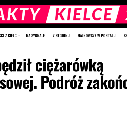
I Z KIELC
NA SYGNALE
Z REGIONU
NAJNOWSZE W PORTALU
S
pędził ciężarówką
sowej. Podróż zakoń