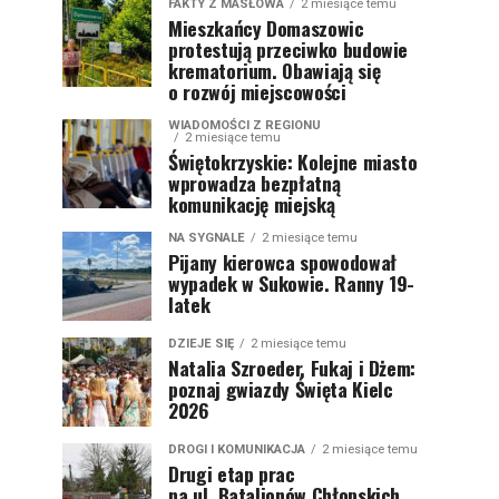
FAKTY Z MASŁOWA
2 miesiące temu
Mieszkańcy Domaszowic
protestują przeciwko budowie
krematorium. Obawiają się
o rozwój miejscowości
WIADOMOŚCI Z REGIONU
2 miesiące temu
Świętokrzyskie: Kolejne miasto
wprowadza bezpłatną
komunikację miejską
NA SYGNALE
2 miesiące temu
Pijany kierowca spowodował
wypadek w Sukowie. Ranny 19-
latek
DZIEJE SIĘ
2 miesiące temu
Natalia Szroeder, Fukaj i Dżem:
poznaj gwiazdy Święta Kielc
2026
DROGI I KOMUNIKACJA
2 miesiące temu
Drugi etap prac
na ul. Batalionów Chłopskich