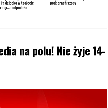
iła dziecko w toalecie
podporach szopy
racji… i odjechała
dia na polu! Nie żyje 14-