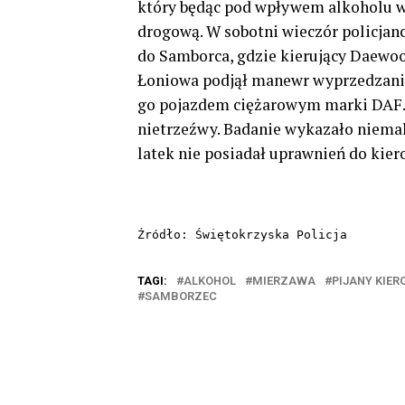
który będąc pod wpływem alkoholu w
drogową. W sobotni wieczór policjan
do Samborca, gdzie kierujący Daewoo
Łoniowa podjął manewr wyprzedzania
go pojazdem ciężarowym marki DAF. O
nietrzeźwy. Badanie wykazało niemal
latek nie posiadał uprawnień do kie
Źródło: Świętokrzyska Policja
TAGI:
ALKOHOL
MIERZAWA
PIJANY KIE
SAMBORZEC