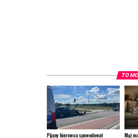
TO MO
Pijany kierowca spowodował
Mąż ma