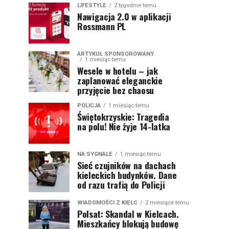
LIFESTYLE
2 tygodnie temu
Nawigacja 2.0 w aplikacji
Rossmann PL
ARTYKUŁ SPONSOROWANY
1 miesiąc temu
Wesele w hotelu – jak
zaplanować eleganckie
przyjęcie bez chaosu
POLICJA
1 miesiąc temu
Świętokrzyskie: Tragedia
na polu! Nie żyje 14-latka
NA SYGNALE
1 miesiąc temu
Sieć czujników na dachach
kieleckich budynków. Dane
od razu trafią do Policji
WIADOMOŚCI Z KIELC
2 miesiące temu
Polsat: Skandal w Kielcach.
Mieszkańcy blokują budowę