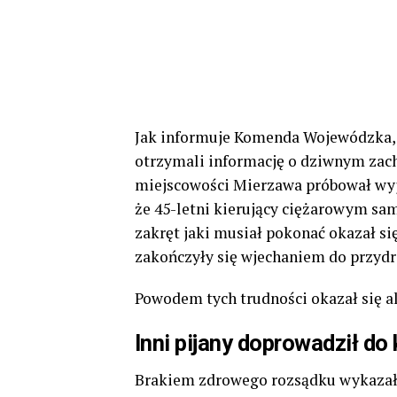
Jak informuje Komenda Wojewódzka,
otrzymali informację o dziwnym zach
miejscowości Mierzawa próbował wyje
że 45-letni kierujący ciężarowym sam
zakręt jaki musiał pokonać okazał s
zakończyły się wjechaniem do przyd
Powodem tych trudności okazał się a
Inni pijany doprowadził do k
Brakiem zdrowego rozsądku wykazał 