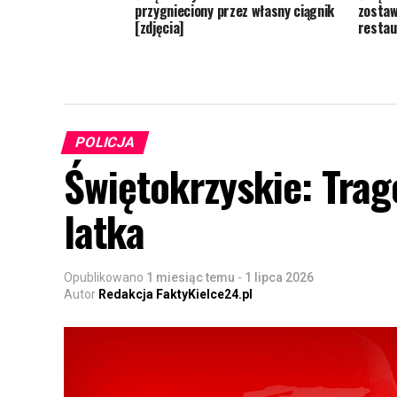
przygnieciony przez własny ciągnik
zostaw
[zdjęcia]
restau
POLICJA
Świętokrzyskie: Trage
latka
Opublikowano
1 miesiąc temu
-
1 lipca 2026
Autor
Redakcja FaktyKielce24.pl