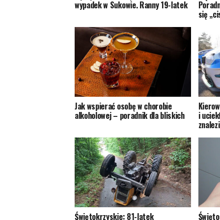
wypadek w Sukowie. Ranny 19-latek
Poradn
się „c
Jak wspierać osobę w chorobie
Kierow
alkoholowej – poradnik dla bliskich
i uciek
znalez
Świętokrzyskie: 81-latek
Święto