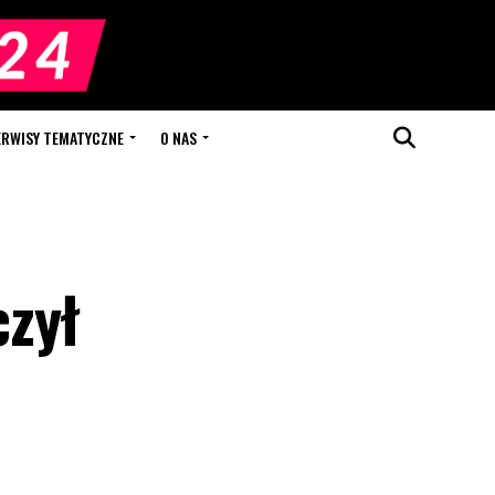
ERWISY TEMATYCZNE
O NAS
czył