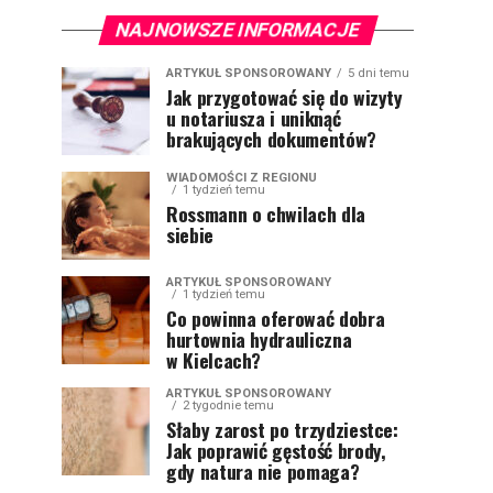
NAJNOWSZE INFORMACJE
ARTYKUŁ SPONSOROWANY
5 dni temu
Jak przygotować się do wizyty
u notariusza i uniknąć
brakujących dokumentów?
WIADOMOŚCI Z REGIONU
1 tydzień temu
Rossmann o chwilach dla
siebie
ARTYKUŁ SPONSOROWANY
1 tydzień temu
Co powinna oferować dobra
hurtownia hydrauliczna
w Kielcach?
ARTYKUŁ SPONSOROWANY
2 tygodnie temu
Słaby zarost po trzydziestce:
Jak poprawić gęstość brody,
gdy natura nie pomaga?