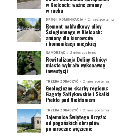
w Kielcach: ważne zmiany
w ruchu
DROGI I KOMUNIKACJA
2 miesiące temu
Remont nakładkowy ulicy
Ściegiennego w Kielcach:
zmiany dla kierowców
i komunikacji miejskiej
SAMORZĄD
2 miesiące temu
Rewitalizacja Doliny Silnicy:
miasto wybrało wykonawcę
inwestycji
TRZEBA ZOBACZYĆ
2 miesiące temu
Geologiczne skarby regionu:
Gagaty Sołtykowskie i Skałki
Piekło pod Niekłaniem
TRZEBA ZOBACZYĆ
2 miesiące temu
Tajemnice Świętego Krzyża:
od pogańskich obrzędów
po mroczne więzienie