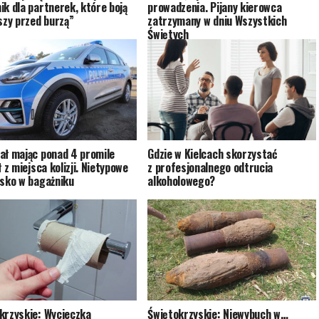
ik dla partnerek, które boją
prowadzenia. Pijany kierowca
iszy przed burzą”
zatrzymany w dniu Wszystkich
Świętych
ał mając ponad 4 promile
Gdzie w Kielcach skorzystać
ł z miejsca kolizji. Nietypowe
z profesjonalnego odtrucia
isko w bagażniku
alkoholowego?
krzyskie: Wycieczka
Świętokrzyskie: Niewybuch w…