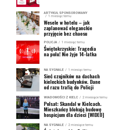
ARTYKUŁ SPONSOROWANY
1 miesiąc temu
Wesele w hotelu – jak
zaplanować eleganckie
przyjęcie bez chaosu
POLICJA
1 miesiąc temu
Świętokrzyskie: Tragedia
na polu! Nie żyje 14-latka
NA SYGNALE
1 miesiąc temu
Sieć czujników na dachach
kieleckich budynków. Dane
od razu trafią do Policji
WIADOMOŚCI Z KIELC
2 miesiące temu
Polsat: Skandal w Kielcach.
Mieszkańcy blokują budowę
hospicjum dla dzieci [WIDEO]
NA SYGNALE
2 miesiące temu