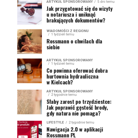
ARTYKUŁ SPONSOROWANY
5 dni temu
Jak przygotować się do wizyty
u notariusza i uniknąć
brakujących dokumentów?
WIADOMOŚCI Z REGIONU
1 tydzień temu
Rossmann o chwilach dla
siebie
ARTYKUŁ SPONSOROWANY
1 tydzień temu
Co powinna oferować dobra
hurtownia hydrauliczna
w Kielcach?
ARTYKUŁ SPONSOROWANY
2 tygodnie temu
Słaby zarost po trzydziestce:
Jak poprawić gęstość brody,
gdy natura nie pomaga?
LIFESTYLE
2 tygodnie temu
Nawigacja 2.0 w aplikacji
Rossmann PL