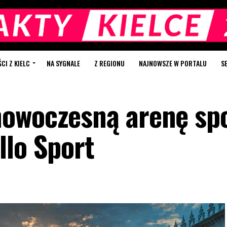
I Z KIELC
NA SYGNALE
Z REGIONU
NAJNOWSZE W PORTALU
S
nowoczesną arenę sp
llo Sport