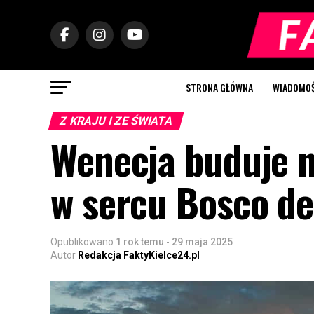
STRONA GŁÓWNA
WIADOMOŚC
Z KRAJU I ZE ŚWIATA
Wenecja buduje 
w sercu Bosco de
Opublikowano
1 rok temu
-
29 maja 2025
Autor
Redakcja FaktyKielce24.pl