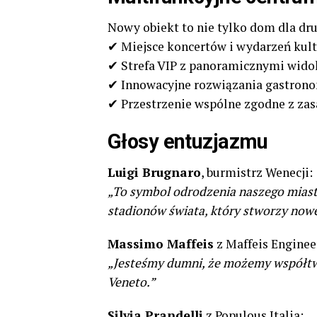
Nowy obiekt to nie tylko dom dla dru
✔ Miejsce koncertów i wydarzeń kul
✔ Strefa VIP z panoramicznymi wid
✔ Innowacyjne rozwiązania gastron
✔ Przestrzenie wspólne zgodne z za
Głosy entuzjazmu
Luigi Brugnaro
, burmistrz Wenecji:
„To symbol odrodzenia naszego miast
stadionów świata, który stworzy nowe 
Massimo Maffeis
z Maffeis Enginee
„Jesteśmy dumni, że możemy współtwo
Veneto.”
Silvia Prandelli
z Populous Italia: