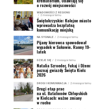
krematorium. Obawiają się
o rozwój miejscowości
WIADOMOŚCI Z REGIONU
2 miesiące temu
Świętokrzyskie: Kolejne miasto
wprowadza bezpłatną
komunikację miejską
NA SYGNALE
2 miesiące temu
Pijany kierowca spowodował
wypadek w Sukowie. Ranny 19-
latek
DZIEJE SIĘ
2 miesiące temu
Natalia Szroeder, Fukaj i Dżem:
poznaj gwiazdy Święta Kielc
2026
DROGI I KOMUNIKACJA
2 miesiące temu
Drugi etap prac
na ul. Batalionów Chłopskich
w Kielcach: ważne zmiany
w ruchu