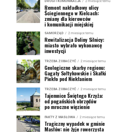
DROGI I KOMUNIKACJA
2 miesiące temu
Remont nakładkowy ulicy
Ściegiennego w Kielcach:
zmiany dla kierowców
i komunikacji miejskiej
SAMORZĄD
2 miesiące temu
Rewitalizacja Doliny Silnicy:
miasto wybrało wykonawcę
inwestycji
TRZEBA ZOBACZYĆ
2 miesiące temu
Geologiczne skarby regionu:
Gagaty Sołtykowskie i Skałki
Piekło pod Niekłaniem
TRZEBA ZOBACZYĆ
2 miesiące temu
Tajemnice Świętego Krzyża:
od pogańskich obrzędów
po mroczne więzienie
FAKTY Z MASŁOWA
2 miesiące temu
Tragiczny wypadek w gminie
Masłów: nie żyje rowerzysta