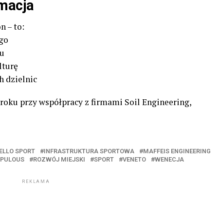
macja
n – to:
go
u
lturę
h dzielnic
roku przy współpracy z firmami Soil Engineering,
ELLO SPORT
INFRASTRUKTURA SPORTOWA
MAFFEIS ENGINEERING
PULOUS
ROZWÓJ MIEJSKI
SPORT
VENETO
WENECJA
REKLAMA