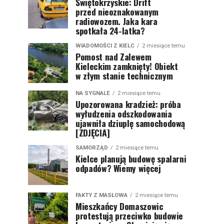
Świętokrzyskie: Drift
przed nieoznakowanym
radiowozem. Jaka kara
spotkała 24-latka?
WIADOMOŚCI Z KIELC
2 miesiące temu
Pomost nad Zalewem
Kieleckim zamknięty! Obiekt
w złym stanie technicznym
NA SYGNALE
2 miesiące temu
Upozorowana kradzież: próba
wyłudzenia odszkodowania
ujawniła dziuplę samochodową
[ZDJĘCIA]
SAMORZĄD
2 miesiące temu
Kielce planują budowę spalarni
odpadów? Wiemy więcej
FAKTY Z MASŁOWA
2 miesiące temu
Mieszkańcy Domaszowic
protestują przeciwko budowie