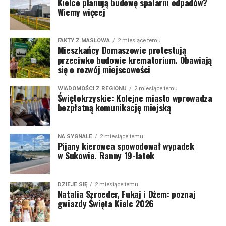
Kielce planują budowę spalarni odpadów?
Wiemy więcej
FAKTY Z MASŁOWA
2 miesiące temu
Mieszkańcy Domaszowic protestują
przeciwko budowie krematorium. Obawiają
się o rozwój miejscowości
WIADOMOŚCI Z REGIONU
2 miesiące temu
Świętokrzyskie: Kolejne miasto wprowadza
bezpłatną komunikację miejską
NA SYGNALE
2 miesiące temu
Pijany kierowca spowodował wypadek
w Sukowie. Ranny 19-latek
DZIEJE SIĘ
2 miesiące temu
Natalia Szroeder, Fukaj i Dżem: poznaj
gwiazdy Święta Kielc 2026