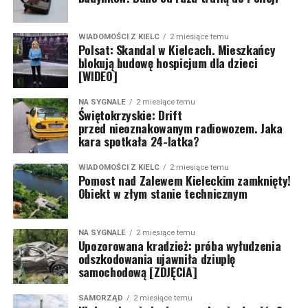
WIADOMOŚCI Z KIELC
2 miesiące temu
Polsat: Skandal w Kielcach. Mieszkańcy
blokują budowę hospicjum dla dzieci
[WIDEO]
NA SYGNALE
2 miesiące temu
Świętokrzyskie: Drift
przed nieoznakowanym radiowozem. Jaka
kara spotkała 24-latka?
WIADOMOŚCI Z KIELC
2 miesiące temu
Pomost nad Zalewem Kieleckim zamknięty!
Obiekt w złym stanie technicznym
NA SYGNALE
2 miesiące temu
Upozorowana kradzież: próba wyłudzenia
odszkodowania ujawniła dziuplę
samochodową [ZDJĘCIA]
SAMORZĄD
2 miesiące temu