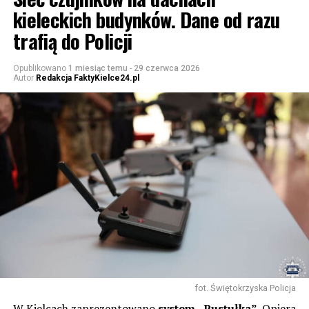
kieleckich budynków. Dane od razu
trafią do Policji
Opublikowano
1 miesiąc temu
-
29 czerwca 2026
Autor
Redakcja FaktyKielce24.pl
fot. Świętokrzyska Policja
W Kielcach zaprezentowano
system „Pustułka”
. Opiera