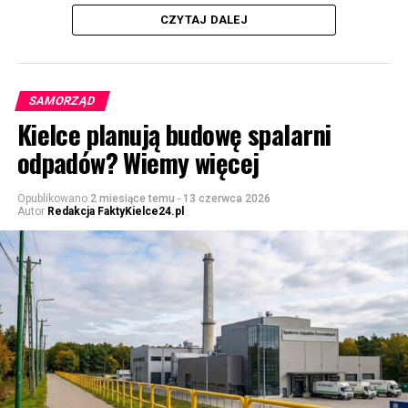
CZYTAJ DALEJ
SAMORZĄD
Kielce planują budowę spalarni
odpadów? Wiemy więcej
Opublikowano
2 miesiące temu
-
13 czerwca 2026
Autor
Redakcja FaktyKielce24.pl