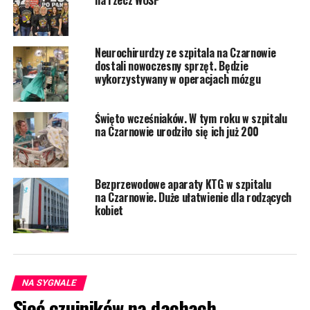
na rzecz WOŚP
Neurochirurdzy ze szpitala na Czarnowie
dostali nowoczesny sprzęt. Będzie
wykorzystywany w operacjach mózgu
Święto wcześniaków. W tym roku w szpitalu
na Czarnowie urodziło się ich już 200
Bezprzewodowe aparaty KTG w szpitalu
na Czarnowie. Duże ułatwienie dla rodzących
kobiet
NA SYGNALE
Sieć czujników na dachach