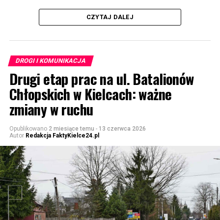
CZYTAJ DALEJ
DROGI I KOMUNIKACJA
Drugi etap prac na ul. Batalionów
Chłopskich w Kielcach: ważne
zmiany w ruchu
Opublikowano
2 miesiące temu
-
13 czerwca 2026
Autor
Redakcja FaktyKielce24.pl