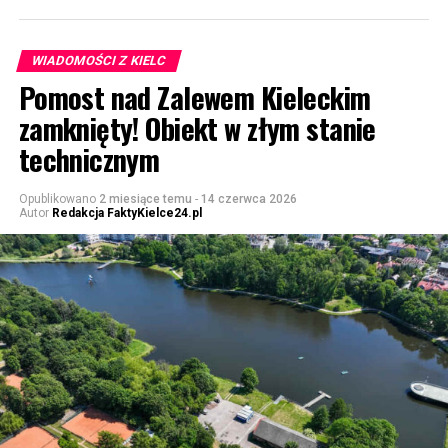
WIADOMOŚCI Z KIELC
Pomost nad Zalewem Kieleckim
zamknięty! Obiekt w złym stanie
technicznym
Opublikowano
2 miesiące temu
-
14 czerwca 2026
Autor
Redakcja FaktyKielce24.pl