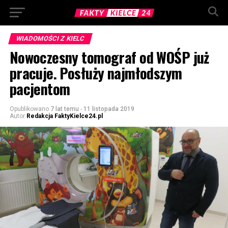
WIADOMOŚCI Z KIELC
Nowoczesny tomograf od WOŚP już
pracuje. Posłuży najmłodszym
pacjentom
Opublikowano
7 lat temu
-
11 listopada 2019
Autor
Redakcja FaktyKielce24.pl