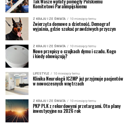
Tak Wasze wpłaty pomogły Polskiemu
Komitetowi Paralimpijskiemu
Z KRAJU I ZE ŚWIATA
10 miesięcy temu
Zwierzęta domowe a dzietność. Demograf
wyjaśnia, gdzie szukać prawdziwych przyczyn
Z KRAJU I ZE ŚWIATA
10 miesięcy temu
Nowe przepisy o czujkach dymu i czadu. Kogo
i kiedy obowiązują?
LIFESTYLE
10 miesięcy temu
Klinika Neurologii ICZMP już przyjmuje pacjentów
w nowoczesnych wnętrzach
Z KRAJU I ZE ŚWIATA
10 miesięcy temu
PKP PLK z rekordowymi przetargami. Oto plany
inwestycyjne na 2026 rok