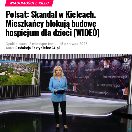
WIADOMOŚCI Z KIELC
Polsat: Skandal w Kielcach.
Mieszkańcy blokują budowę
hospicjum dla dzieci [WIDEO]
Opublikowano
2 miesiące temu
-
15 czerwca 2026
Autor
Redakcja FaktyKielce24.pl