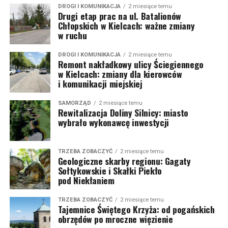
DROGI I KOMUNIKACJA
2 miesiące temu
Drugi etap prac na ul. Batalionów
Chłopskich w Kielcach: ważne zmiany
w ruchu
DROGI I KOMUNIKACJA
2 miesiące temu
Remont nakładkowy ulicy Ściegiennego
w Kielcach: zmiany dla kierowców
i komunikacji miejskiej
SAMORZĄD
2 miesiące temu
Rewitalizacja Doliny Silnicy: miasto
wybrało wykonawcę inwestycji
TRZEBA ZOBACZYĆ
2 miesiące temu
Geologiczne skarby regionu: Gagaty
Sołtykowskie i Skałki Piekło
pod Niekłaniem
TRZEBA ZOBACZYĆ
2 miesiące temu
Tajemnice Świętego Krzyża: od pogańskich
obrzędów po mroczne więzienie