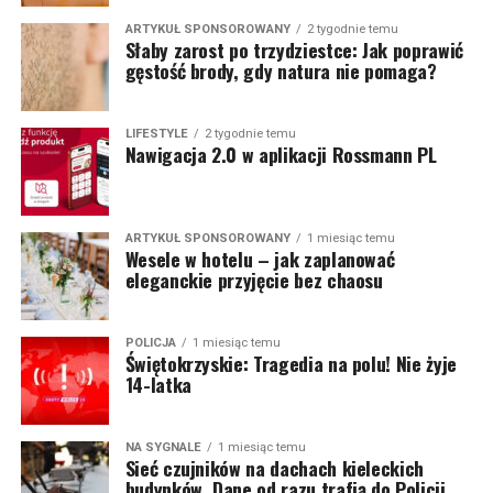
ARTYKUŁ SPONSOROWANY
2 tygodnie temu
Słaby zarost po trzydziestce: Jak poprawić
gęstość brody, gdy natura nie pomaga?
LIFESTYLE
2 tygodnie temu
Nawigacja 2.0 w aplikacji Rossmann PL
ARTYKUŁ SPONSOROWANY
1 miesiąc temu
Wesele w hotelu – jak zaplanować
eleganckie przyjęcie bez chaosu
POLICJA
1 miesiąc temu
Świętokrzyskie: Tragedia na polu! Nie żyje
14-latka
NA SYGNALE
1 miesiąc temu
Sieć czujników na dachach kieleckich
budynków. Dane od razu trafią do Policji