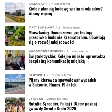
SAMORZĄD
2 miesiące temu
Kielce planują budowę spalarni odpadów?
Wiemy więcej
FAKTY Z MASŁOWA
2 miesiące temu
Mieszkańcy Domaszowic protestują
przeciwko budowie krematorium. Obawiają
się o rozwój miejscowości
WIADOMOŚCI Z REGIONU
2 miesiące temu
Świętokrzyskie: Kolejne miasto wprowadza
bezpłatną komunikację miejską
NA SYGNALE
2 miesiące temu
Pijany kierowca spowodował wypadek
w Sukowie. Ranny 19-latek
DZIEJE SIĘ
2 miesiące temu
Natalia Szroeder, Fukaj i Dżem: poznaj
gwiazdy Święta Kielc 2026