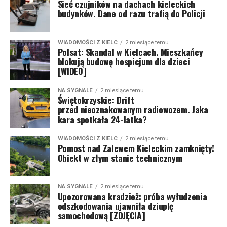
Sieć czujników na dachach kieleckich
budynków. Dane od razu trafią do Policji
WIADOMOŚCI Z KIELC
2 miesiące temu
Polsat: Skandal w Kielcach. Mieszkańcy
blokują budowę hospicjum dla dzieci
[WIDEO]
NA SYGNALE
2 miesiące temu
Świętokrzyskie: Drift
przed nieoznakowanym radiowozem. Jaka
kara spotkała 24-latka?
WIADOMOŚCI Z KIELC
2 miesiące temu
Pomost nad Zalewem Kieleckim zamknięty!
Obiekt w złym stanie technicznym
NA SYGNALE
2 miesiące temu
Upozorowana kradzież: próba wyłudzenia
odszkodowania ujawniła dziuplę
samochodową [ZDJĘCIA]