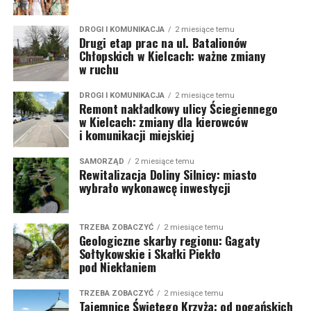
DROGI I KOMUNIKACJA
2 miesiące temu
Drugi etap prac na ul. Batalionów
Chłopskich w Kielcach: ważne zmiany
w ruchu
DROGI I KOMUNIKACJA
2 miesiące temu
Remont nakładkowy ulicy Ściegiennego
w Kielcach: zmiany dla kierowców
i komunikacji miejskiej
SAMORZĄD
2 miesiące temu
Rewitalizacja Doliny Silnicy: miasto
wybrało wykonawcę inwestycji
TRZEBA ZOBACZYĆ
2 miesiące temu
Geologiczne skarby regionu: Gagaty
Sołtykowskie i Skałki Piekło
pod Niekłaniem
TRZEBA ZOBACZYĆ
2 miesiące temu
Tajemnice Świętego Krzyża: od pogańskich