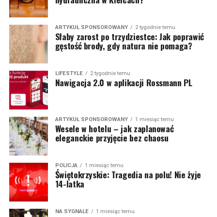
ARTYKUŁ SPONSOROWANY
2 tygodnie temu
Słaby zarost po trzydziestce: Jak poprawić
gęstość brody, gdy natura nie pomaga?
LIFESTYLE
2 tygodnie temu
Nawigacja 2.0 w aplikacji Rossmann PL
ARTYKUŁ SPONSOROWANY
1 miesiąc temu
Wesele w hotelu – jak zaplanować
eleganckie przyjęcie bez chaosu
POLICJA
1 miesiąc temu
Świętokrzyskie: Tragedia na polu! Nie żyje
14-latka
NA SYGNALE
1 miesiąc temu