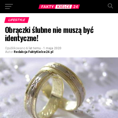
LIFESTYLE
Obrączki ślubne nie muszą być
identyczne!
Opublikowano
6 lat temu
-
1 maja 2020
Autor
Redakcja FaktyKielce24.pl