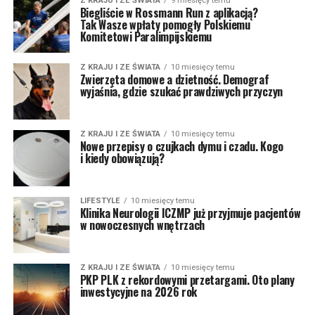
Z KRAJU I ZE ŚWIATA
9 miesięcy temu
Biegliście w Rossmann Run z aplikacją?
Tak Wasze wpłaty pomogły Polskiemu
Komitetowi Paralimpijskiemu
Z KRAJU I ZE ŚWIATA
10 miesięcy temu
Zwierzęta domowe a dzietność. Demograf
wyjaśnia, gdzie szukać prawdziwych przyczyn
Z KRAJU I ZE ŚWIATA
10 miesięcy temu
Nowe przepisy o czujkach dymu i czadu. Kogo
i kiedy obowiązują?
LIFESTYLE
10 miesięcy temu
Klinika Neurologii ICZMP już przyjmuje pacjentów
w nowoczesnych wnętrzach
Z KRAJU I ZE ŚWIATA
10 miesięcy temu
PKP PLK z rekordowymi przetargami. Oto plany
inwestycyjne na 2026 rok