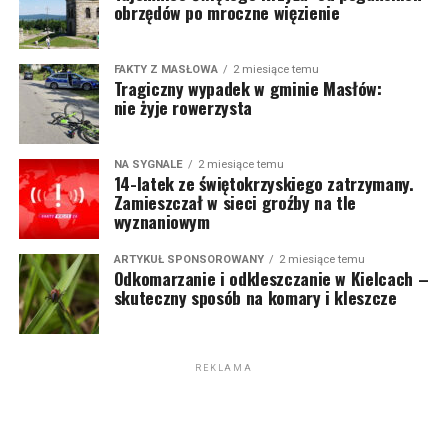
obrzędów po mroczne więzienie
FAKTY Z MASŁOWA
2 miesiące temu
Tragiczny wypadek w gminie Masłów:
nie żyje rowerzysta
NA SYGNALE
2 miesiące temu
14-latek ze świętokrzyskiego zatrzymany.
Zamieszczał w sieci groźby na tle
wyznaniowym
ARTYKUŁ SPONSOROWANY
2 miesiące temu
Odkomarzanie i odkleszczanie w Kielcach –
skuteczny sposób na komary i kleszcze
REKLAMA