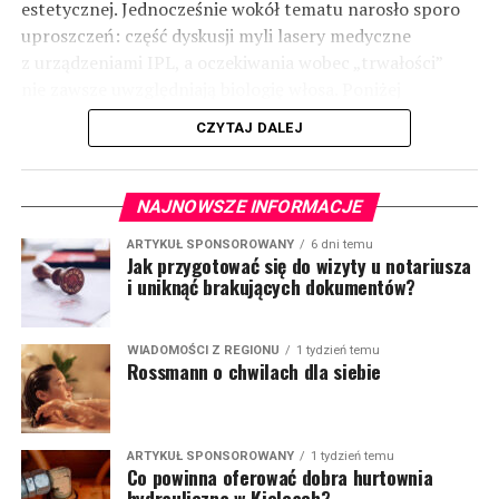
estetycznej. Jednocześnie wokół tematu narosło sporo
uproszczeń: część dyskusji myli lasery medyczne
z urządzeniami IPL, a oczekiwania wobec „trwałości”
nie zawsze uwzględniają biologię włosa. Poniżej
uporządkowano najważniejsze informacje: jak działa
CZYTAJ DALEJ
technologia, kiedy ma uzasadnienie i o czym pamiętać
w praktyce.
(więcej…)
NAJNOWSZE INFORMACJE
ARTYKUŁ SPONSOROWANY
6 dni temu
Jak przygotować się do wizyty u notariusza
i uniknąć brakujących dokumentów?
WIADOMOŚCI Z REGIONU
1 tydzień temu
Rossmann o chwilach dla siebie
ARTYKUŁ SPONSOROWANY
1 tydzień temu
Co powinna oferować dobra hurtownia
hydrauliczna w Kielcach?