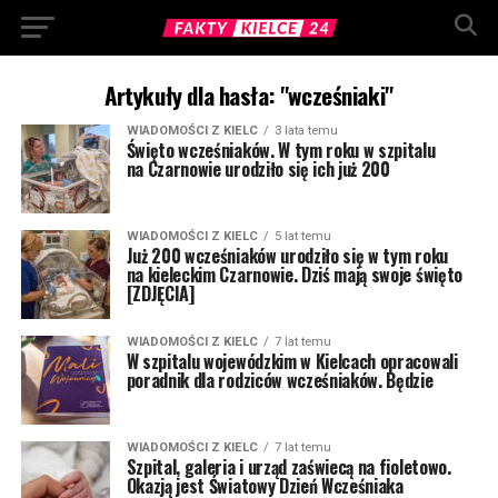
Artykuły dla hasła: "wcześniaki"
WIADOMOŚCI Z KIELC
3 lata temu
Święto wcześniaków. W tym roku w szpitalu
na Czarnowie urodziło się ich już 200
WIADOMOŚCI Z KIELC
5 lat temu
Już 200 wcześniaków urodziło się w tym roku
na kieleckim Czarnowie. Dziś mają swoje święto
[ZDJĘCIA]
WIADOMOŚCI Z KIELC
7 lat temu
W szpitalu wojewódzkim w Kielcach opracowali
poradnik dla rodziców wcześniaków. Będzie
WIADOMOŚCI Z KIELC
7 lat temu
Szpital, galeria i urząd zaświecą na fioletowo.
Okazją jest Światowy Dzień Wcześniaka