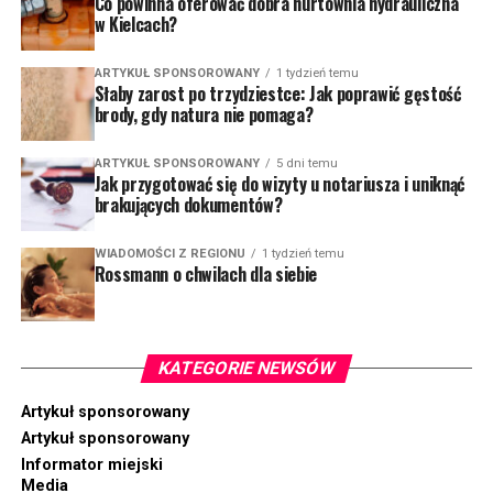
Co powinna oferować dobra hurtownia hydrauliczna
w Kielcach?
ARTYKUŁ SPONSOROWANY
1 tydzień temu
Słaby zarost po trzydziestce: Jak poprawić gęstość
brody, gdy natura nie pomaga?
ARTYKUŁ SPONSOROWANY
5 dni temu
Jak przygotować się do wizyty u notariusza i uniknąć
brakujących dokumentów?
WIADOMOŚCI Z REGIONU
1 tydzień temu
Rossmann o chwilach dla siebie
KATEGORIE NEWSÓW
Artykuł sponsorowany
Artykuł sponsorowany
Informator miejski
Media