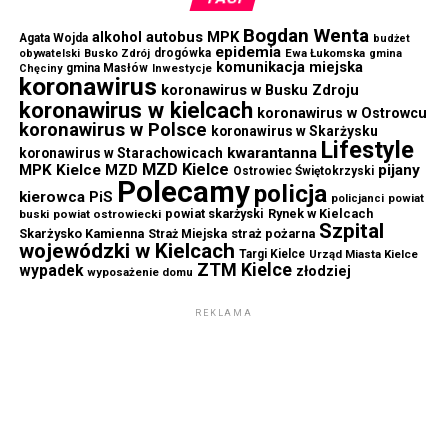
Bogdan Wenta
autobus MPK
alkohol
Agata Wojda
budżet
epidemia
drogówka
Ewa Łukomska
obywatelski
Busko Zdrój
gmina
komunikacja miejska
gmina Masłów
Chęciny
Inwestycje
koronawirus
koronawirus w Busku Zdroju
koronawirus w kielcach
koronawirus w Ostrowcu
koronawirus w Polsce
koronawirus w Skarżysku
Lifestyle
kwarantanna
koronawirus w Starachowicach
MZD Kielce
MPK Kielce
MZD
pijany
Ostrowiec Świętokrzyski
Polecamy
policja
kierowca
PiS
powiat
policjanci
powiat skarżyski
Rynek w Kielcach
buski
powiat ostrowiecki
Szpital
Skarżysko Kamienna
straż pożarna
Straż Miejska
wojewódzki w Kielcach
Targi Kielce
Urząd Miasta Kielce
ZTM Kielce
wypadek
złodziej
wyposażenie domu
REKLAMA