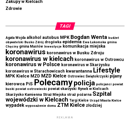
Zakupy w Kielcach
Zdrowie
TAGI
Bogdan Wenta
autobus MPK
alkohol
Agata Wojda
budżet
epidemia
drogówka
Ewa Łukomska
obywatelski
Busko Zdrój
gmina
komunikacja miejska
gmina Masłów
Chęciny
Inwestycje
koronawirus
koronawirus w Busku Zdroju
koronawirus w kielcach
koronawirus w Ostrowcu
koronawirus w Polsce
koronawirus w Skarżysku
Lifestyle
kwarantanna
koronawirus w Starachowicach
MZD Kielce
MPK Kielce
MZD
pijany
Ostrowiec Świętokrzyski
Polecamy
policja
kierowca
PiS
powiat
policjanci
powiat skarżyski
Rynek w Kielcach
buski
powiat ostrowiecki
Szpital
Skarżysko Kamienna
straż pożarna
Straż Miejska
wojewódzki w Kielcach
Targi Kielce
Urząd Miasta Kielce
ZTM Kielce
wypadek
złodziej
wyposażenie domu
REKLAMA