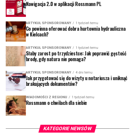
Nawigacja 2.0 w aplikacji Rossmann PL
ARTYKUŁ SPONSOROWANY
1 tydzień temu
Co powinna oferować dobra hurtownia hydrauliczna
w Kielcach?
ARTYKUŁ SPONSOROWANY
1 tydzień temu
Słaby zarost po trzydziestce: Jak poprawić gęstość
brody, gdy natura nie pomaga?
ARTYKUŁ SPONSOROWANY
4 dni temu
Jak przygotować się do wizyty u notariusza i uniknąć
brakujących dokumentów?
WIADOMOŚCI Z REGIONU
1 tydzień temu
Rossmann o chwilach dla siebie
KATEGORIE NEWSÓW