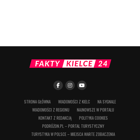
STRONA GŁÓWNA
WIADOMOŚCI Z KIELC
NA SYGNALE
WIADOMOŚCI Z REGIONU
NAJNOWSZE W PORTALU
KONTAKT Z REDAKCJĄ
POLITYKA COOKIES
PODRÓŻON.PL – PORTAL TURYSTYCZNY
TURYSTYKA W POLSCE – MIEJSCA WARTE ZOBACZENIA