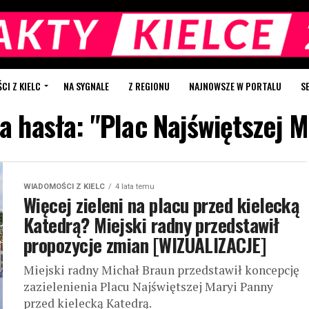
I Z KIELC
NA SYGNALE
Z REGIONU
NAJNOWSZE W PORTALU
S
a hasła: "Plac Najświętszej 
WIADOMOŚCI Z KIELC
4 lata temu
Więcej zieleni na placu przed kielecką
Katedrą? Miejski radny przedstawił
propozycje zmian [WIZUALIZACJE]
Miejski radny Michał Braun przedstawił koncepcję
zazielenienia Placu Najświętszej Maryi Panny
przed kielecką Katedrą.