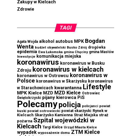
Zakupy w Kielcach
Zdrowie
TAGI
Bogdan
autobus MPK
alkohol
Agata Wojda
Wenta
drogówka
budżet obywatelski
Busko Zdrój
epidemia
Ewa Łukomska
gmina Masłów
gmina Chęciny
komunikacja miejska
Inwestycje
koronawirus
koronawirus w Busku
koronawirus w kielcach
Zdroju
koronawirus w
koronawirus w Ostrowcu
Polsce
koronawirus w Skarżysku
koronawirus
Lifestyle
kwarantanna
w Starachowicach
MZD Kielce
MPK Kielce
MZD
Ostrowiec
pijany kierowca
PiS
Świętokrzyski
Polecamy
policja
powiat
policjanci
powiat skarżyski
Rynek w
buski
powiat ostrowiecki
Kielcach
Skarżysko Kamienna
straż
Straż Miejska
Szpital wojewódzki w
pożarna
Kielcach
Targi Kielce
Urząd Miasta Kielce
ZTM Kielce
wypadek
wyposażenie domu