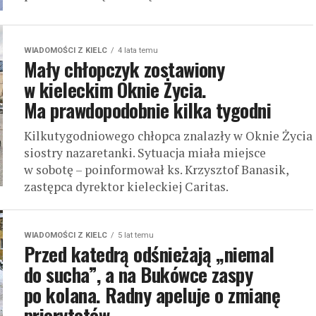
WIADOMOŚCI Z KIELC
4 lata temu
Mały chłopczyk zostawiony
w kieleckim Oknie Życia.
Ma prawdopodobnie kilka tygodni
Kilkutygodniowego chłopca znalazły w Oknie Życia
siostry nazaretanki. Sytuacja miała miejsce
w sobotę – poinformował ks. Krzysztof Banasik,
zastępca dyrektor kieleckiej Caritas.
WIADOMOŚCI Z KIELC
5 lat temu
Przed katedrą odśnieżają „niemal
do sucha”, a na Bukówce zaspy
po kolana. Radny apeluje o zmianę
priorytetów