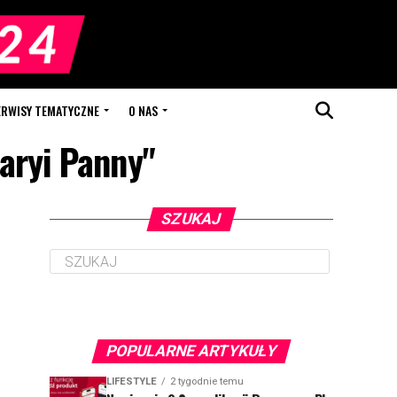
ERWISY TEMATYCZNE
O NAS
Maryi Panny"
SZUKAJ
POPULARNE ARTYKUŁY
LIFESTYLE
2 tygodnie temu