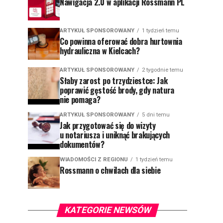
Nawigacja 2.0 w aplikacji Rossmann PL
ARTYKUŁ SPONSOROWANY
1 tydzień temu
Co powinna oferować dobra hurtownia
hydrauliczna w Kielcach?
ARTYKUŁ SPONSOROWANY
2 tygodnie temu
Słaby zarost po trzydziestce: Jak
poprawić gęstość brody, gdy natura
nie pomaga?
ARTYKUŁ SPONSOROWANY
5 dni temu
Jak przygotować się do wizyty
u notariusza i uniknąć brakujących
dokumentów?
WIADOMOŚCI Z REGIONU
1 tydzień temu
Rossmann o chwilach dla siebie
KATEGORIE NEWSÓW