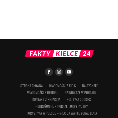
STRONA GŁÓWNA
WIADOMOŚCI Z KIELC
NA SYGNALE
WIADOMOŚCI Z REGIONU
NAJNOWSZE W PORTALU
KONTAKT Z REDAKCJĄ
POLITYKA COOKIES
PODRÓŻON.PL – PORTAL TURYSTYCZNY
TURYSTYKA W POLSCE – MIEJSCA WARTE ZOBACZENIA