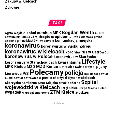
Zakupy w Kielcach
Zdrowie
TAGI
Bogdan Wenta
autobus MPK
alkohol
Agata Wojda
budżet
epidemia
drogówka
Ewa Łukomska
obywatelski
Busko Zdrój
gmina
komunikacja miejska
gmina Masłów
Chęciny
Inwestycje
koronawirus
koronawirus w Busku Zdroju
koronawirus w kielcach
koronawirus w Ostrowcu
koronawirus w Polsce
koronawirus w Skarżysku
Lifestyle
kwarantanna
koronawirus w Starachowicach
MZD Kielce
MPK Kielce
MZD
pijany
Ostrowiec Świętokrzyski
Polecamy
policja
kierowca
PiS
powiat
policjanci
powiat skarżyski
Rynek w Kielcach
buski
powiat ostrowiecki
Szpital
Skarżysko Kamienna
straż pożarna
Straż Miejska
wojewódzki w Kielcach
Targi Kielce
Urząd Miasta Kielce
ZTM Kielce
wypadek
złodziej
wyposażenie domu
REKLAMA