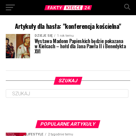
Artykuły dla hasła: "konferencja kościelna"
DZIEJE SIĘ
1 rok temu
Wystawa Madonn Papieskich będzie pokazana
w Kielcach – hołd dla Jana Pawła II i Benedykta
XVI
SZUKAJ
POPULARNE ARTYKUŁY
LIFESTYLE
2 tygodnie temu