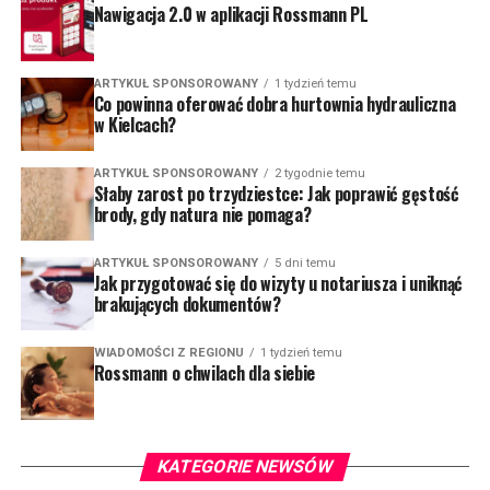
Nawigacja 2.0 w aplikacji Rossmann PL
ARTYKUŁ SPONSOROWANY
1 tydzień temu
Co powinna oferować dobra hurtownia hydrauliczna
w Kielcach?
ARTYKUŁ SPONSOROWANY
2 tygodnie temu
Słaby zarost po trzydziestce: Jak poprawić gęstość
brody, gdy natura nie pomaga?
ARTYKUŁ SPONSOROWANY
5 dni temu
Jak przygotować się do wizyty u notariusza i uniknąć
brakujących dokumentów?
WIADOMOŚCI Z REGIONU
1 tydzień temu
Rossmann o chwilach dla siebie
KATEGORIE NEWSÓW