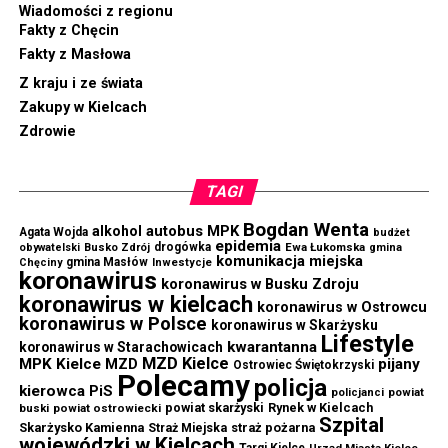
Wiadomości z regionu
Fakty z Chęcin
Fakty z Masłowa
Z kraju i ze świata
Zakupy w Kielcach
Zdrowie
TAGI
Bogdan Wenta
autobus MPK
alkohol
Agata Wojda
budżet
epidemia
drogówka
Ewa Łukomska
obywatelski
Busko Zdrój
gmina
komunikacja miejska
gmina Masłów
Chęciny
Inwestycje
koronawirus
koronawirus w Busku Zdroju
koronawirus w kielcach
koronawirus w Ostrowcu
koronawirus w Polsce
koronawirus w Skarżysku
Lifestyle
kwarantanna
koronawirus w Starachowicach
MZD Kielce
MPK Kielce
MZD
pijany
Ostrowiec Świętokrzyski
Polecamy
policja
kierowca
PiS
powiat
policjanci
powiat skarżyski
Rynek w Kielcach
buski
powiat ostrowiecki
Szpital
Skarżysko Kamienna
straż pożarna
Straż Miejska
wojewódzki w Kielcach
Targi Kielce
Urząd Miasta Kielce