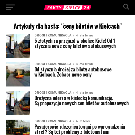
Artykuły dla hasła: "ceny biletów w Kielcach"
DROGI I KOMUNIKACJA
4 lata temu
5 złotych za przejazd w okolice Kielc! Od 1
stycznia nowe ceny biletów autobusowych
DROGI I KOMUNIKACJA
4 lata temu
Od stycznia drożej za bilety autobusowe
w Kielcach. Zobacz nowe ceny
DROGI I KOMUNIKACJA
4 lata temu
Drożyzna uderza w kielecką komunikację.
Są propozycje nowych cen biletów autobusowych
DROGI I KOMUNIKACJA
6 lat temu
Pasażerowie zdezorientowani po wprowadzeniu
stref? Są też problemy z biletomatami