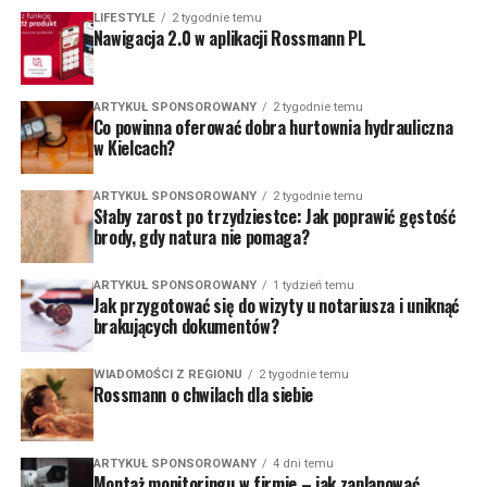
LIFESTYLE
2 tygodnie temu
Nawigacja 2.0 w aplikacji Rossmann PL
ARTYKUŁ SPONSOROWANY
2 tygodnie temu
Co powinna oferować dobra hurtownia hydrauliczna
w Kielcach?
ARTYKUŁ SPONSOROWANY
2 tygodnie temu
Słaby zarost po trzydziestce: Jak poprawić gęstość
brody, gdy natura nie pomaga?
ARTYKUŁ SPONSOROWANY
1 tydzień temu
Jak przygotować się do wizyty u notariusza i uniknąć
brakujących dokumentów?
WIADOMOŚCI Z REGIONU
2 tygodnie temu
Rossmann o chwilach dla siebie
ARTYKUŁ SPONSOROWANY
4 dni temu
Montaż monitoringu w firmie – jak zaplanować