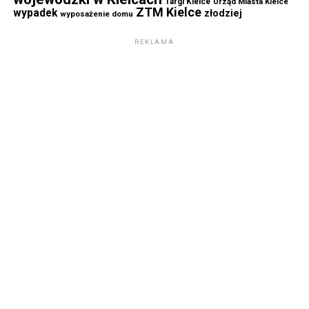
Targi Kielce
Urząd Miasta Kielce
ZTM Kielce
wypadek
złodziej
wyposażenie domu
REKLAMA