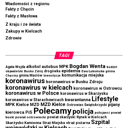
Wiadomości z regionu
Fakty z Chęcin
Fakty z Masłowa
Z kraju i ze świata
Zakupy w Kielcach
Zdrowie
TAGI
Bogdan Wenta
autobus MPK
alkohol
Agata Wojda
budżet
epidemia
drogówka
Ewa Łukomska
obywatelski
Busko Zdrój
gmina
komunikacja miejska
gmina Masłów
Chęciny
Inwestycje
koronawirus
koronawirus w Busku Zdroju
koronawirus w kielcach
koronawirus w Ostrowcu
koronawirus w Polsce
koronawirus w Skarżysku
Lifestyle
kwarantanna
koronawirus w Starachowicach
MZD Kielce
MPK Kielce
MZD
pijany
Ostrowiec Świętokrzyski
Polecamy
policja
kierowca
PiS
powiat
policjanci
powiat skarżyski
Rynek w Kielcach
buski
powiat ostrowiecki
Szpital
Skarżysko Kamienna
straż pożarna
Straż Miejska
wojewódzki w Kielcach