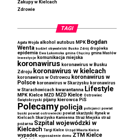
Zakupy w Kielcach
Zdrowie
TAGI
Bogdan
autobus MPK
alkohol
Agata Wojda
Wenta
drogówka
budżet obywatelski
Busko Zdrój
epidemia
Ewa Łukomska
gmina Masłów
gmina Chęciny
komunikacja miejska
Inwestycje
koronawirus
koronawirus w Busku
koronawirus w kielcach
Zdroju
koronawirus w
koronawirus w Ostrowcu
Polsce
koronawirus w Skarżysku
koronawirus
Lifestyle
kwarantanna
w Starachowicach
MZD Kielce
MPK Kielce
MZD
Ostrowiec
pijany kierowca
PiS
Świętokrzyski
Polecamy
policja
powiat
policjanci
powiat skarżyski
Rynek w
buski
powiat ostrowiecki
Kielcach
Skarżysko Kamienna
straż
Straż Miejska
Szpital wojewódzki w
pożarna
Kielcach
Targi Kielce
Urząd Miasta Kielce
ZTM Kielce
wypadek
wyposażenie domu