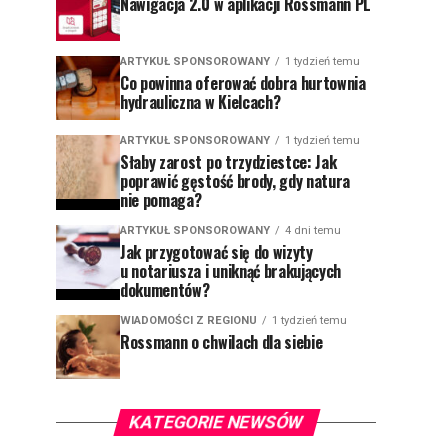
Nawigacja 2.0 w aplikacji Rossmann PL
ARTYKUŁ SPONSOROWANY
1 tydzień temu
Co powinna oferować dobra hurtownia
hydrauliczna w Kielcach?
ARTYKUŁ SPONSOROWANY
1 tydzień temu
Słaby zarost po trzydziestce: Jak
poprawić gęstość brody, gdy natura
nie pomaga?
ARTYKUŁ SPONSOROWANY
4 dni temu
Jak przygotować się do wizyty
u notariusza i uniknąć brakujących
dokumentów?
WIADOMOŚCI Z REGIONU
1 tydzień temu
Rossmann o chwilach dla siebie
KATEGORIE NEWSÓW