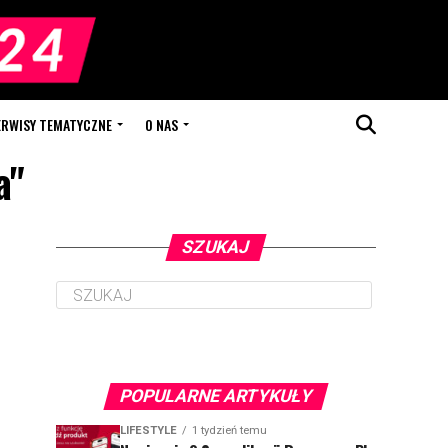
ERWISY TEMATYCZNE
O NAS
a"
SZUKAJ
POPULARNE ARTYKUŁY
LIFESTYLE
1 tydzień temu