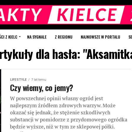
I Z KIELC
NA SYGNALE
Z REGIONU
NAJNOWSZE W PORTALU
S
rtykuły dla hasła: "Aksamitk
LIFESTYLE
7 lat temu
Czy wiemy, co jemy?
W powszechnej opinii własny ogród jest
najlepszym źródłem zdrowych warzyw. Może
okazać się jednak, że stężenie szkodliwych
substancji w pomidorze z przydomowego ogródka
będzie wyższe, niż w tym ze sklepowej półki.