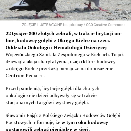
ZDJĘCIE ILUSTRACYJNE fot. pixabay / CC0 Creative Commons
22 tysiące 800 złotych zebrali, w trakcie licytacji on-
line, hodowcy gołębi z Okręgu Kielce na rzecz
Oddziału Onkologii i Hematologii Dziecięcej
Wojewódzkiego Szpitala Zespolonego w Kielcach. To już
dziewiąta akcja charytatywna, dzięki której hodowcy
z okręgu Kielce przekażą pieniądze na doposażenie
Centrum Pediatrii.
Przed pandemią, licytacje gołębi dla chorych
onkologicznie dzieci odbywały się w trakcie
stacjonarnych targów i wystawy gołębi.
Sławomir Pająk z Polskiego Związku Hodowców Gołębi
Pocztowych informuje, że
w tym roku hodowcy
postanowili zebrać pieniądze w sieci
.