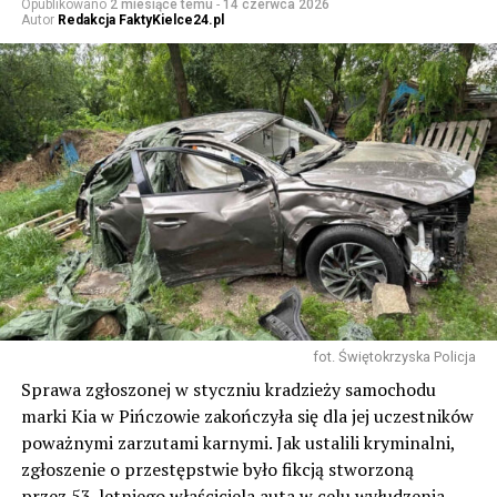
Opublikowano
2 miesiące temu
-
14 czerwca 2026
Autor
Redakcja FaktyKielce24.pl
fot. Świętokrzyska Policja
Sprawa zgłoszonej w styczniu kradzieży samochodu
marki Kia w Pińczowie zakończyła się dla jej uczestników
poważnymi zarzutami karnymi. Jak ustalili kryminalni,
zgłoszenie o przestępstwie było fikcją stworzoną
przez 53-letniego właściciela auta w celu wyłudzenia