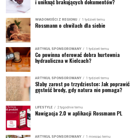
i uniknąć brakujących dokumentów?
WIADOMOŚCI Z REGIONU
1 tydzień temu
Rossmann o chwilach dla siebie
ARTYKUŁ SPONSOROWANY
1 tydzień temu
Co powinna oferować dobra hurtownia
hydrauliczna w Kielcach?
ARTYKUŁ SPONSOROWANY
1 tydzień temu
Słaby zarost po trzydziestce: Jak poprawić
gęstość brody, gdy natura nie pomaga?
LIFESTYLE
2 tygodnie temu
Nawigacja 2.0 w aplikacji Rossmann PL
ARTYKUŁ SPONSOROWANY
1 miesiąc temu