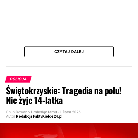
CZYTAJ DALEJ
POLICJA
Świętokrzyskie: Tragedia na polu!
Nie żyje 14-latka
Opublikowano
1 miesiąc temu
-
1 lipca 2026
Autor
Redakcja FaktyKielce24.pl