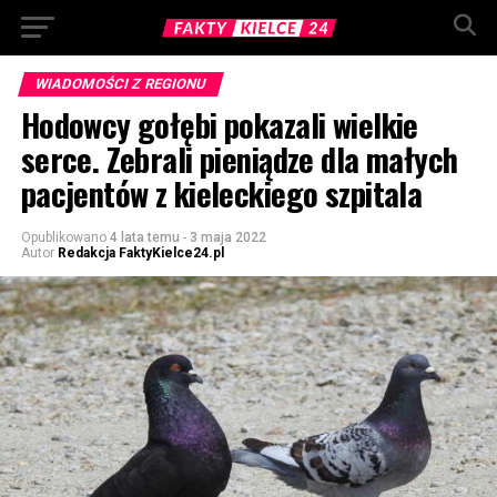
WIADOMOŚCI Z REGIONU
Hodowcy gołębi pokazali wielkie
serce. Zebrali pieniądze dla małych
pacjentów z kieleckiego szpitala
Opublikowano
4 lata temu
-
3 maja 2022
Autor
Redakcja FaktyKielce24.pl