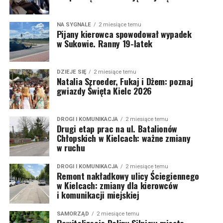
NA SYGNALE
2 miesiące temu
Pijany kierowca spowodował wypadek
w Sukowie. Ranny 19-latek
DZIEJE SIĘ
2 miesiące temu
Natalia Szroeder, Fukaj i Dżem: poznaj
gwiazdy Święta Kielc 2026
DROGI I KOMUNIKACJA
2 miesiące temu
Drugi etap prac na ul. Batalionów
Chłopskich w Kielcach: ważne zmiany
w ruchu
DROGI I KOMUNIKACJA
2 miesiące temu
Remont nakładkowy ulicy Ściegiennego
w Kielcach: zmiany dla kierowców
i komunikacji miejskiej
SAMORZĄD
2 miesiące temu