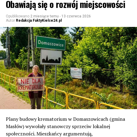
Obawiają się o rozwój miejscowości
Opublikowano
2 miesiące temu
-
13 czerwca 2026
Autor
Redakcja FaktyKielce24.pl
Plany budowy krematorium w Domaszowicach (gmina
Masłów) wywołały stanowczy sprzeciw lokalnej
społeczności. Mieszkańcy argumentują,