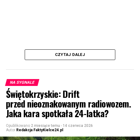
CZYTAJ DALEJ
NA SYGNALE
Świętokrzyskie: Drift
przed nieoznakowanym radiowozem.
Jaka kara spotkała 24-latka?
Opublikowano
2 miesiące temu
-
14 czerwca 2026
Autor
Redakcja FaktyKielce24.pl