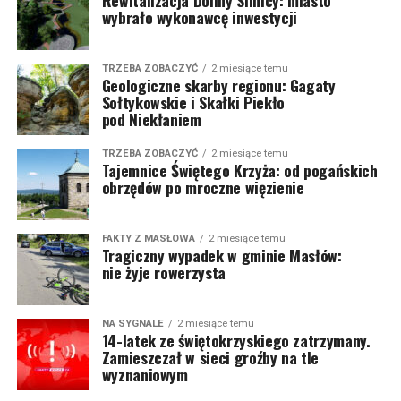
Rewitalizacja Doliny Silnicy: miasto
wybrało wykonawcę inwestycji
TRZEBA ZOBACZYĆ
2 miesiące temu
Geologiczne skarby regionu: Gagaty
Sołtykowskie i Skałki Piekło
pod Niekłaniem
TRZEBA ZOBACZYĆ
2 miesiące temu
Tajemnice Świętego Krzyża: od pogańskich
obrzędów po mroczne więzienie
FAKTY Z MASŁOWA
2 miesiące temu
Tragiczny wypadek w gminie Masłów:
nie żyje rowerzysta
NA SYGNALE
2 miesiące temu
14-latek ze świętokrzyskiego zatrzymany.
Zamieszczał w sieci groźby na tle
wyznaniowym