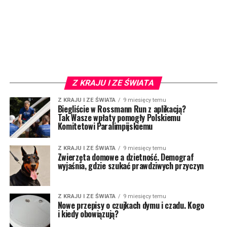
Z KRAJU I ZE ŚWIATA
Z KRAJU I ZE ŚWIATA
9 miesięcy temu
Biegliście w Rossmann Run z aplikacją?
Tak Wasze wpłaty pomogły Polskiemu
Komitetowi Paralimpijskiemu
Z KRAJU I ZE ŚWIATA
9 miesięcy temu
Zwierzęta domowe a dzietność. Demograf
wyjaśnia, gdzie szukać prawdziwych przyczyn
Z KRAJU I ZE ŚWIATA
9 miesięcy temu
Nowe przepisy o czujkach dymu i czadu. Kogo
i kiedy obowiązują?