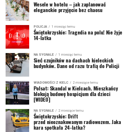
Wesele w hotelu – jak zaplanować
eleganckie przyjęcie bez chaosu
POLICJA
1 miesiąc temu
Świętokrzyskie: Tragedia na polu! Nie żyje
14-latka
NA SYGNALE
1 miesiąc temu
Sieć czujników na dachach kieleckich
budynków. Dane od razu trafią do Policji
WIADOMOŚCI Z KIELC
2 miesiące temu
Polsat: Skandal w Kielcach. Mieszkańcy
blokują budowę hospicjum dla dzieci
[WIDEO]
NA SYGNALE
2 miesiące temu
Świętokrzyskie: Drift
przed nieoznakowanym radiowozem. Jaka
kara spotkała 24-latka?