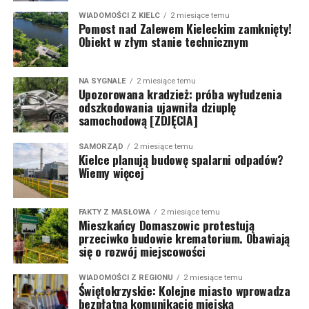
WIADOMOŚCI Z KIELC
2 miesiące temu
Pomost nad Zalewem Kieleckim zamknięty!
Obiekt w złym stanie technicznym
NA SYGNALE
2 miesiące temu
Upozorowana kradzież: próba wyłudzenia
odszkodowania ujawniła dziuplę
samochodową [ZDJĘCIA]
SAMORZĄD
2 miesiące temu
Kielce planują budowę spalarni odpadów?
Wiemy więcej
FAKTY Z MASŁOWA
2 miesiące temu
Mieszkańcy Domaszowic protestują
przeciwko budowie krematorium. Obawiają
się o rozwój miejscowości
WIADOMOŚCI Z REGIONU
2 miesiące temu
Świętokrzyskie: Kolejne miasto wprowadza
bezpłatną komunikację miejską