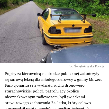
fot. Świętokrzyska Policja
Popisy za kierownicą na drodze publicznej zakończyły
się surową lekcją dla młodego kierowcy z gminy Mirzec.
Funkcjonariusze z wydziału ruchu drogowego
starachowickiej policji, patrolujący okolicę
nieoznakowanym radiowozem, byli świadkami
brawurowego zachowania 24-latka, który celowo
wprowadził swój samochód w poślizg.
(więcej…)