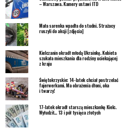
– Warszawa. Kamery ustawi ITD
Mała sarenka wpadła do studni. Strażacy
ruszyli do akcji [zdjęcia]
Kielczanin okradł młodą Ukrainkę. Kobieta
szukała mieszkania dla rodziny uciekającej
z kraju
Świętokrzyskie: 14-latek chciał postrzelać
fajerwerkami. Ma obrażenia dłoni, oka
i twarzy!
17-latek okradł starszą mieszkankę Kielc.
Wyłudził… 13 i pół tysiąca złotych