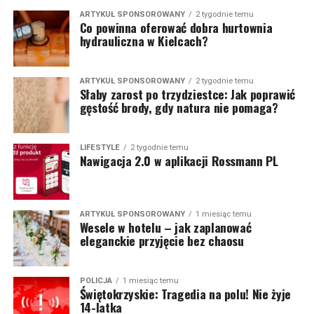
ARTYKUŁ SPONSOROWANY
2 tygodnie temu
Co powinna oferować dobra hurtownia
hydrauliczna w Kielcach?
ARTYKUŁ SPONSOROWANY
2 tygodnie temu
Słaby zarost po trzydziestce: Jak poprawić
gęstość brody, gdy natura nie pomaga?
LIFESTYLE
2 tygodnie temu
Nawigacja 2.0 w aplikacji Rossmann PL
ARTYKUŁ SPONSOROWANY
1 miesiąc temu
Wesele w hotelu – jak zaplanować
eleganckie przyjęcie bez chaosu
POLICJA
1 miesiąc temu
Świętokrzyskie: Tragedia na polu! Nie żyje
14-latka