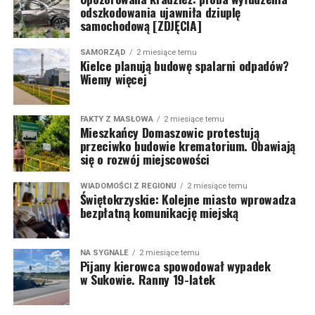
odszkodowania ujawniła dziuplę
samochodową [ZDJĘCIA]
SAMORZĄD
2 miesiące temu
Kielce planują budowę spalarni odpadów?
Wiemy więcej
FAKTY Z MASŁOWA
2 miesiące temu
Mieszkańcy Domaszowic protestują
przeciwko budowie krematorium. Obawiają
się o rozwój miejscowości
WIADOMOŚCI Z REGIONU
2 miesiące temu
Świętokrzyskie: Kolejne miasto wprowadza
bezpłatną komunikację miejską
NA SYGNALE
2 miesiące temu
Pijany kierowca spowodował wypadek
w Sukowie. Ranny 19-latek