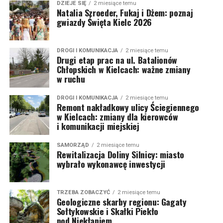
DZIEJE SIĘ
2 miesiące temu
Natalia Szroeder, Fukaj i Dżem: poznaj
gwiazdy Święta Kielc 2026
DROGI I KOMUNIKACJA
2 miesiące temu
Drugi etap prac na ul. Batalionów
Chłopskich w Kielcach: ważne zmiany
w ruchu
DROGI I KOMUNIKACJA
2 miesiące temu
Remont nakładkowy ulicy Ściegiennego
w Kielcach: zmiany dla kierowców
i komunikacji miejskiej
SAMORZĄD
2 miesiące temu
Rewitalizacja Doliny Silnicy: miasto
wybrało wykonawcę inwestycji
TRZEBA ZOBACZYĆ
2 miesiące temu
Geologiczne skarby regionu: Gagaty
Sołtykowskie i Skałki Piekło
pod Niekłaniem