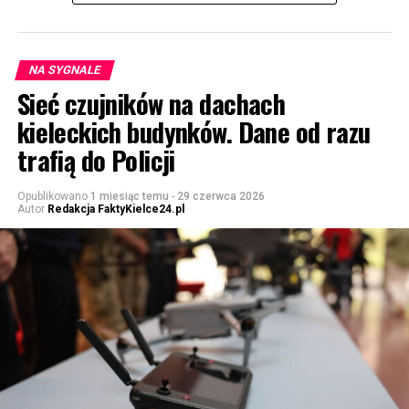
NA SYGNALE
Sieć czujników na dachach
kieleckich budynków. Dane od razu
trafią do Policji
Opublikowano
1 miesiąc temu
-
29 czerwca 2026
Autor
Redakcja FaktyKielce24.pl