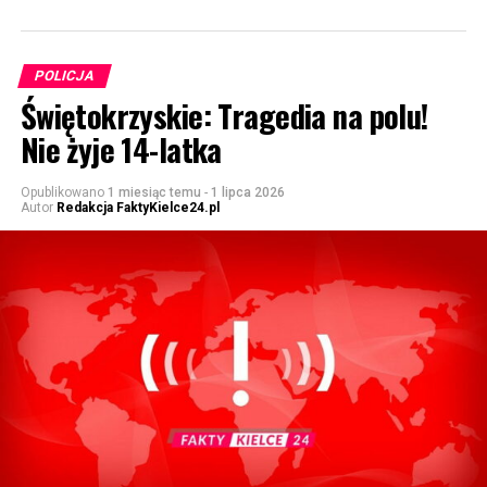
POLICJA
Świętokrzyskie: Tragedia na polu!
Nie żyje 14-latka
Opublikowano
1 miesiąc temu
-
1 lipca 2026
Autor
Redakcja FaktyKielce24.pl