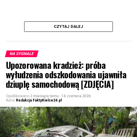
CZYTAJ DALEJ
NA SYGNALE
Upozorowana kradzież: próba
wyłudzenia odszkodowania ujawniła
dziuplę samochodową [ZDJĘCIA]
Opublikowano
2 miesiące temu
-
14 czerwca 2026
Autor
Redakcja FaktyKielce24.pl