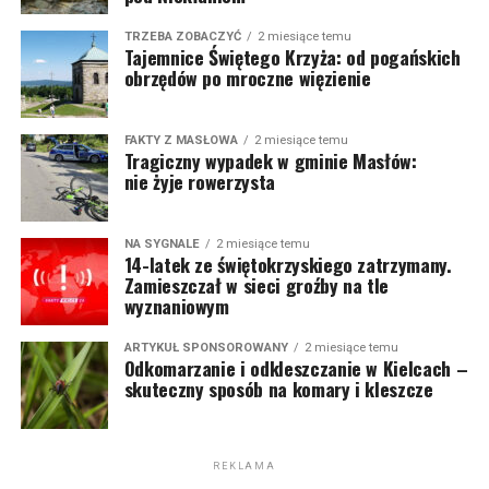
TRZEBA ZOBACZYĆ
2 miesiące temu
Tajemnice Świętego Krzyża: od pogańskich
obrzędów po mroczne więzienie
FAKTY Z MASŁOWA
2 miesiące temu
Tragiczny wypadek w gminie Masłów:
nie żyje rowerzysta
NA SYGNALE
2 miesiące temu
14-latek ze świętokrzyskiego zatrzymany.
Zamieszczał w sieci groźby na tle
wyznaniowym
ARTYKUŁ SPONSOROWANY
2 miesiące temu
Odkomarzanie i odkleszczanie w Kielcach –
skuteczny sposób na komary i kleszcze
REKLAMA