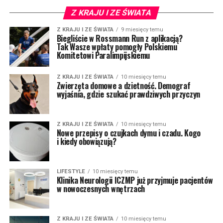
Z KRAJU I ZE ŚWIATA
Z KRAJU I ZE ŚWIATA
9 miesięcy temu
Biegliście w Rossmann Run z aplikacją?
Tak Wasze wpłaty pomogły Polskiemu
Komitetowi Paralimpijskiemu
Z KRAJU I ZE ŚWIATA
10 miesięcy temu
Zwierzęta domowe a dzietność. Demograf
wyjaśnia, gdzie szukać prawdziwych przyczyn
Z KRAJU I ZE ŚWIATA
10 miesięcy temu
Nowe przepisy o czujkach dymu i czadu. Kogo
i kiedy obowiązują?
LIFESTYLE
10 miesięcy temu
Klinika Neurologii ICZMP już przyjmuje pacjentów
w nowoczesnych wnętrzach
Z KRAJU I ZE ŚWIATA
10 miesięcy temu