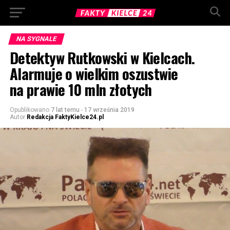
NA SYGNALE
Detektyw Rutkowski w Kielcach.
Alarmuje o wielkim oszustwie
na prawie 10 mln złotych
Opublikowano
7 lat temu
-
17 września 2019
Autor
Redakcja FaktyKielce24.pl