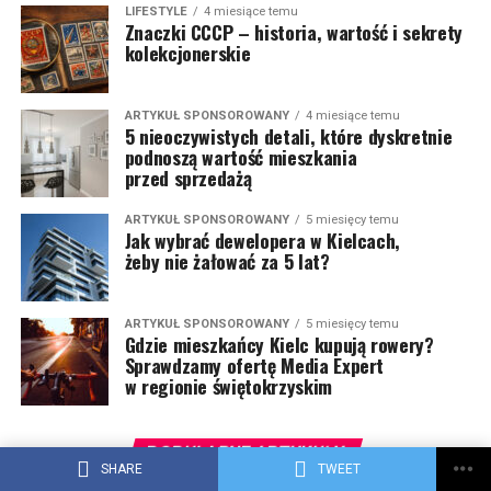
LIFESTYLE
4 miesiące temu
Znaczki CCCP – historia, wartość i sekrety
kolekcjonerskie
ARTYKUŁ SPONSOROWANY
4 miesiące temu
5 nieoczywistych detali, które dyskretnie
podnoszą wartość mieszkania
przed sprzedażą
ARTYKUŁ SPONSOROWANY
5 miesięcy temu
Jak wybrać dewelopera w Kielcach,
żeby nie żałować za 5 lat?
ARTYKUŁ SPONSOROWANY
5 miesięcy temu
Gdzie mieszkańcy Kielc kupują rowery?
Sprawdzamy ofertę Media Expert
w regionie świętokrzyskim
POPULARNE ARTYKUŁY
SHARE
TWEET
LIFESTYLE
2 tygodnie temu