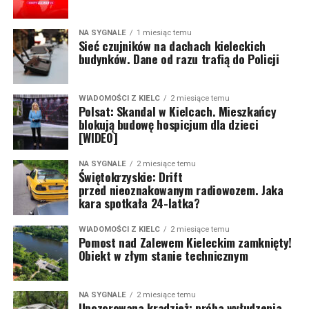
NA SYGNALE
1 miesiąc temu
Sieć czujników na dachach kieleckich
budynków. Dane od razu trafią do Policji
WIADOMOŚCI Z KIELC
2 miesiące temu
Polsat: Skandal w Kielcach. Mieszkańcy
blokują budowę hospicjum dla dzieci
[WIDEO]
NA SYGNALE
2 miesiące temu
Świętokrzyskie: Drift
przed nieoznakowanym radiowozem. Jaka
kara spotkała 24-latka?
WIADOMOŚCI Z KIELC
2 miesiące temu
Pomost nad Zalewem Kieleckim zamknięty!
Obiekt w złym stanie technicznym
NA SYGNALE
2 miesiące temu
Upozorowana kradzież: próba wyłudzenia