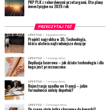
PKP PLK z rekordowymi przetargami. Oto plany
inwestycyjne na 2026 rok
PRZECZYTAJ TEŻ
LIFESTYLE
3 tygodnie temu
Projekt nagrobka w 3D. Technologia,
która ułatwia najtrudniejsze decyzje
LIFESTYLE
1 miesiąc temu
Depilacja laserowa – jak działa technologia i dla
kogo jest przeznaczona
LIFESTYLE
1 miesiąc temu
Rejestracja spadku we Francji – jakie
formalności należy dopełnić?
LIFESTYLE
2 miesiące temu
Do czego służy łyżka skarpowa do koparki?