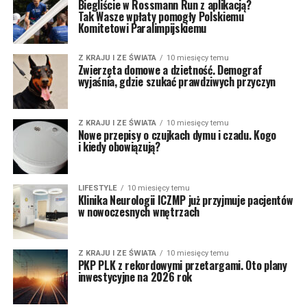
Biegliście w Rossmann Run z aplikacją?
Tak Wasze wpłaty pomogły Polskiemu
Komitetowi Paralimpijskiemu
Z KRAJU I ZE ŚWIATA
10 miesięcy temu
Zwierzęta domowe a dzietność. Demograf
wyjaśnia, gdzie szukać prawdziwych przyczyn
Z KRAJU I ZE ŚWIATA
10 miesięcy temu
Nowe przepisy o czujkach dymu i czadu. Kogo
i kiedy obowiązują?
LIFESTYLE
10 miesięcy temu
Klinika Neurologii ICZMP już przyjmuje pacjentów
w nowoczesnych wnętrzach
Z KRAJU I ZE ŚWIATA
10 miesięcy temu
PKP PLK z rekordowymi przetargami. Oto plany
inwestycyjne na 2026 rok