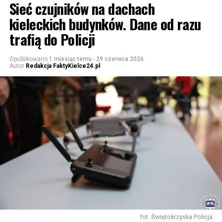
Sieć czujników na dachach
kieleckich budynków. Dane od razu
trafią do Policji
Opublikowano
1 miesiąc temu
-
29 czerwca 2026
Autor
Redakcja FaktyKielce24.pl
fot. Świętokrzyska Policja