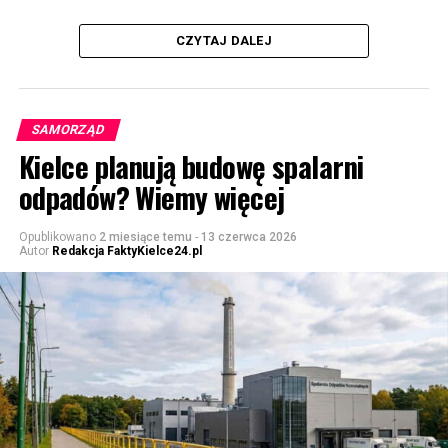
CZYTAJ DALEJ
SAMORZĄD
Kielce planują budowę spalarni
odpadów? Wiemy więcej
Opublikowano
2 miesiące temu
-
13 czerwca 2026
Autor
Redakcja FaktyKielce24.pl