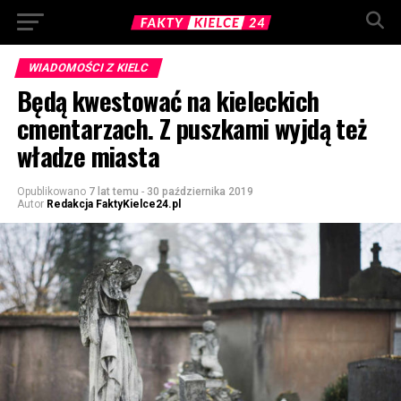
WIADOMOŚCI Z KIELC
Będą kwestować na kieleckich
cmentarzach. Z puszkami wyjdą też
władze miasta
Opublikowano
7 lat temu
-
30 października 2019
Autor
Redakcja FaktyKielce24.pl