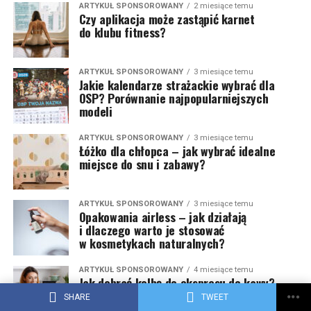
ARTYKUŁ SPONSOROWANY
2 miesiące temu
Czy aplikacja może zastąpić karnet
do klubu fitness?
ARTYKUŁ SPONSOROWANY
3 miesiące temu
Jakie kalendarze strażackie wybrać dla
OSP? Porównanie najpopularniejszych
modeli
ARTYKUŁ SPONSOROWANY
3 miesiące temu
Łóżko dla chłopca – jak wybrać idealne
miejsce do snu i zabawy?
ARTYKUŁ SPONSOROWANY
3 miesiące temu
Opakowania airless – jak działają
i dlaczego warto je stosować
w kosmetykach naturalnych?
ARTYKUŁ SPONSOROWANY
4 miesiące temu
Jak dobrać kolbę do ekspresu do kawy?
SHARE
TWEET