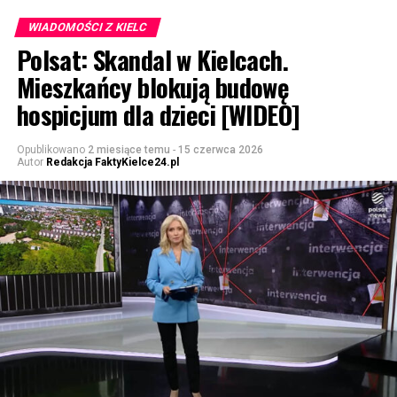
WIADOMOŚCI Z KIELC
Polsat: Skandal w Kielcach.
Mieszkańcy blokują budowę
hospicjum dla dzieci [WIDEO]
Opublikowano
2 miesiące temu
-
15 czerwca 2026
Autor
Redakcja FaktyKielce24.pl