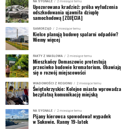
NA SYGNALE
2 miesiące temu
Upozorowana kradzież: próba wyłudzenia
odszkodowania ujawniła dziuplę
samochodową [ZDJĘCIA]
SAMORZĄD
2 miesiące temu
Kielce planują budowę spalarni odpadów?
Wiemy więcej
FAKTY Z MASŁOWA
2 miesiące temu
Mieszkańcy Domaszowic protestują
przeciwko budowie krematorium. Obawiają
się o rozwój miejscowości
WIADOMOŚCI Z REGIONU
2 miesiące temu
Świętokrzyskie: Kolejne miasto wprowadza
bezpłatną komunikację miejską
NA SYGNALE
2 miesiące temu
Pijany kierowca spowodował wypadek
w Sukowie. Ranny 19-latek