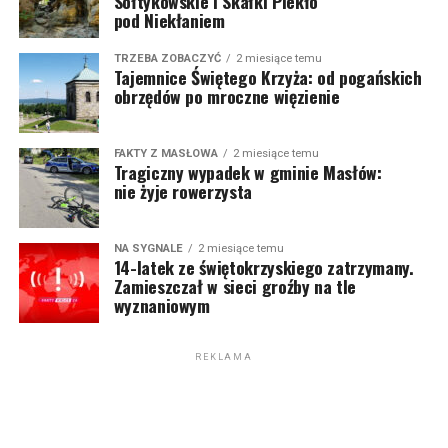
Sołtykowskie i Skałki Piekło
pod Niekłaniem
TRZEBA ZOBACZYĆ
2 miesiące temu
Tajemnice Świętego Krzyża: od pogańskich
obrzędów po mroczne więzienie
FAKTY Z MASŁOWA
2 miesiące temu
Tragiczny wypadek w gminie Masłów:
nie żyje rowerzysta
NA SYGNALE
2 miesiące temu
14-latek ze świętokrzyskiego zatrzymany.
Zamieszczał w sieci groźby na tle
wyznaniowym
REKLAMA