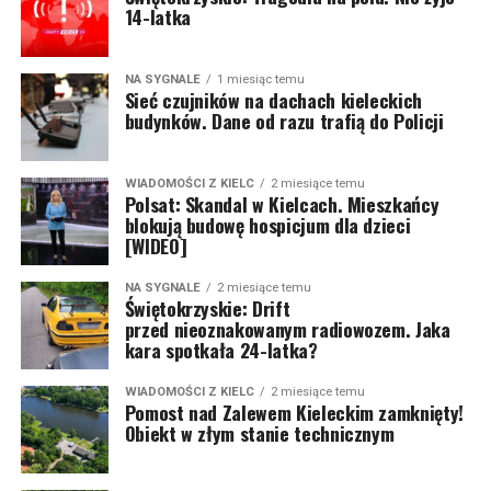
14-latka
NA SYGNALE
1 miesiąc temu
Sieć czujników na dachach kieleckich
budynków. Dane od razu trafią do Policji
WIADOMOŚCI Z KIELC
2 miesiące temu
Polsat: Skandal w Kielcach. Mieszkańcy
blokują budowę hospicjum dla dzieci
[WIDEO]
NA SYGNALE
2 miesiące temu
Świętokrzyskie: Drift
przed nieoznakowanym radiowozem. Jaka
kara spotkała 24-latka?
WIADOMOŚCI Z KIELC
2 miesiące temu
Pomost nad Zalewem Kieleckim zamknięty!
Obiekt w złym stanie technicznym