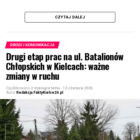
CZYTAJ DALEJ
DROGI I KOMUNIKACJA
Drugi etap prac na ul. Batalionów
Chłopskich w Kielcach: ważne
zmiany w ruchu
Opublikowano
2 miesiące temu
-
13 czerwca 2026
Autor
Redakcja FaktyKielce24.pl