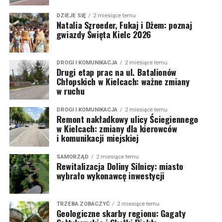
DZIEJE SIĘ
2 miesiące temu
Natalia Szroeder, Fukaj i Dżem: poznaj
gwiazdy Święta Kielc 2026
DROGI I KOMUNIKACJA
2 miesiące temu
Drugi etap prac na ul. Batalionów
Chłopskich w Kielcach: ważne zmiany
w ruchu
DROGI I KOMUNIKACJA
2 miesiące temu
Remont nakładkowy ulicy Ściegiennego
w Kielcach: zmiany dla kierowców
i komunikacji miejskiej
SAMORZĄD
2 miesiące temu
Rewitalizacja Doliny Silnicy: miasto
wybrało wykonawcę inwestycji
TRZEBA ZOBACZYĆ
2 miesiące temu
Geologiczne skarby regionu: Gagaty