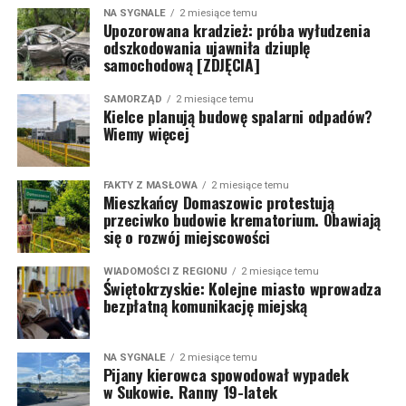
NA SYGNALE
2 miesiące temu
Upozorowana kradzież: próba wyłudzenia
odszkodowania ujawniła dziuplę
samochodową [ZDJĘCIA]
SAMORZĄD
2 miesiące temu
Kielce planują budowę spalarni odpadów?
Wiemy więcej
FAKTY Z MASŁOWA
2 miesiące temu
Mieszkańcy Domaszowic protestują
przeciwko budowie krematorium. Obawiają
się o rozwój miejscowości
WIADOMOŚCI Z REGIONU
2 miesiące temu
Świętokrzyskie: Kolejne miasto wprowadza
bezpłatną komunikację miejską
NA SYGNALE
2 miesiące temu
Pijany kierowca spowodował wypadek
w Sukowie. Ranny 19-latek