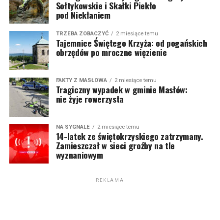
Sołtykowskie i Skałki Piekło
pod Niekłaniem
TRZEBA ZOBACZYĆ
2 miesiące temu
Tajemnice Świętego Krzyża: od pogańskich
obrzędów po mroczne więzienie
FAKTY Z MASŁOWA
2 miesiące temu
Tragiczny wypadek w gminie Masłów:
nie żyje rowerzysta
NA SYGNALE
2 miesiące temu
14-latek ze świętokrzyskiego zatrzymany.
Zamieszczał w sieci groźby na tle
wyznaniowym
REKLAMA