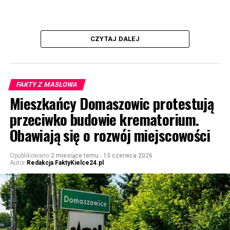
CZYTAJ DALEJ
FAKTY Z MASŁOWA
Mieszkańcy Domaszowic protestują
przeciwko budowie krematorium.
Obawiają się o rozwój miejscowości
Opublikowano
2 miesiące temu
-
13 czerwca 2026
Autor
Redakcja FaktyKielce24.pl