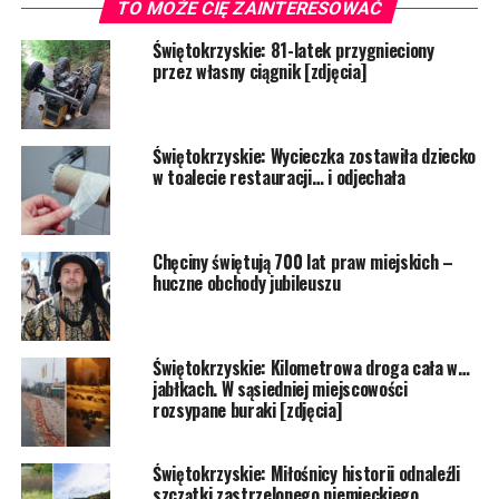
TO MOŻE CIĘ ZAINTERESOWAĆ
Świętokrzyskie: 81-latek przygnieciony
przez własny ciągnik [zdjęcia]
Świętokrzyskie: Wycieczka zostawiła dziecko
w toalecie restauracji… i odjechała
Chęciny świętują 700 lat praw miejskich –
huczne obchody jubileuszu
Świętokrzyskie: Kilometrowa droga cała w…
jabłkach. W sąsiedniej miejscowości
rozsypane buraki [zdjęcia]
Świętokrzyskie: Miłośnicy historii odnaleźli
szczątki zastrzelonego niemieckiego