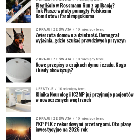
Biegliście w Rossmann Run z aplikacją?
Tak Wasze wpłaty pomogły Polskiemu
Komitetowi Paralimpijskiemu
Z KRAJU I ZE ŚWIATA
10 miesięcy temu
Zwierzęta domowe a dzietność. Demograf
wyjaśnia, gdzie szukać prawdziwych przyczyn
Z KRAJU I ZE ŚWIATA
10 miesięcy temu
Nowe przepisy o czujkach dymu i czadu. Kogo
i kiedy obowiązują?
LIFESTYLE
10 miesięcy temu
Klinika Neurologii ICZMP już przyjmuje pacjentów
w nowoczesnych wnętrzach
Z KRAJU I ZE ŚWIATA
10 miesięcy temu
PKP PLK z rekordowymi przetargami. Oto plany
inwestycyjne na 2026 rok