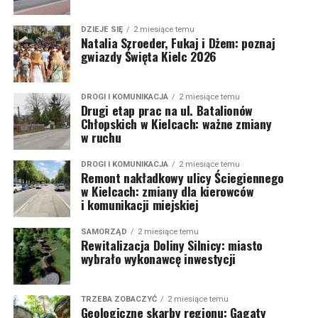
DZIEJE SIĘ
2 miesiące temu
Natalia Szroeder, Fukaj i Dżem: poznaj
gwiazdy Święta Kielc 2026
DROGI I KOMUNIKACJA
2 miesiące temu
Drugi etap prac na ul. Batalionów
Chłopskich w Kielcach: ważne zmiany
w ruchu
DROGI I KOMUNIKACJA
2 miesiące temu
Remont nakładkowy ulicy Ściegiennego
w Kielcach: zmiany dla kierowców
i komunikacji miejskiej
SAMORZĄD
2 miesiące temu
Rewitalizacja Doliny Silnicy: miasto
wybrało wykonawcę inwestycji
TRZEBA ZOBACZYĆ
2 miesiące temu
Geologiczne skarby regionu: Gagaty