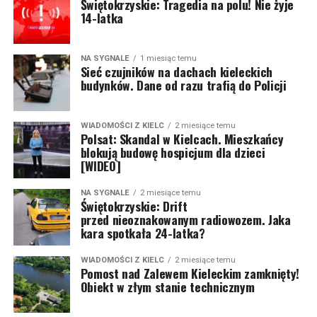
Świętokrzyskie: Tragedia na polu! Nie żyje
14-latka
NA SYGNALE
1 miesiąc temu
Sieć czujników na dachach kieleckich
budynków. Dane od razu trafią do Policji
WIADOMOŚCI Z KIELC
2 miesiące temu
Polsat: Skandal w Kielcach. Mieszkańcy
blokują budowę hospicjum dla dzieci
[WIDEO]
NA SYGNALE
2 miesiące temu
Świętokrzyskie: Drift
przed nieoznakowanym radiowozem. Jaka
kara spotkała 24-latka?
WIADOMOŚCI Z KIELC
2 miesiące temu
Pomost nad Zalewem Kieleckim zamknięty!
Obiekt w złym stanie technicznym