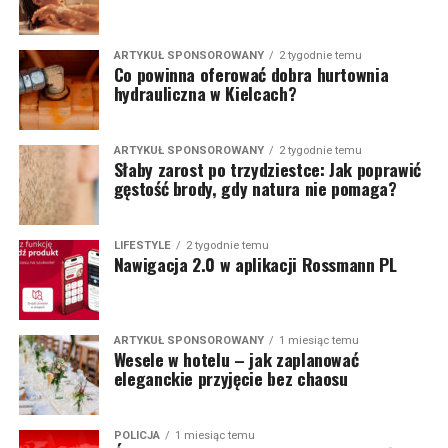
ARTYKUŁ SPONSOROWANY
2 tygodnie temu
Co powinna oferować dobra hurtownia
hydrauliczna w Kielcach?
ARTYKUŁ SPONSOROWANY
2 tygodnie temu
Słaby zarost po trzydziestce: Jak poprawić
gęstość brody, gdy natura nie pomaga?
LIFESTYLE
2 tygodnie temu
Nawigacja 2.0 w aplikacji Rossmann PL
ARTYKUŁ SPONSOROWANY
1 miesiąc temu
Wesele w hotelu – jak zaplanować
eleganckie przyjęcie bez chaosu
POLICJA
1 miesiąc temu