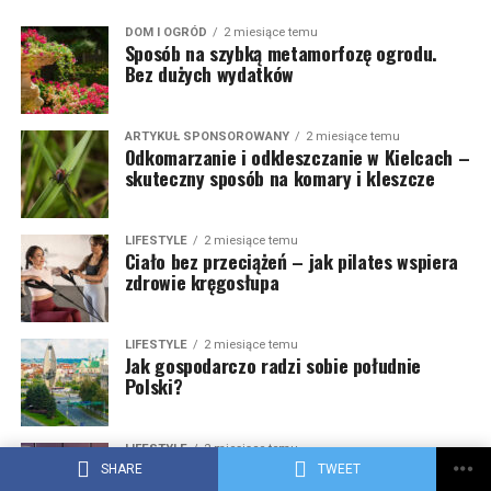
DOM I OGRÓD
2 miesiące temu
Sposób na szybką metamorfozę ogrodu.
Bez dużych wydatków
ARTYKUŁ SPONSOROWANY
2 miesiące temu
Odkomarzanie i odkleszczanie w Kielcach –
skuteczny sposób na komary i kleszcze
LIFESTYLE
2 miesiące temu
Ciało bez przeciążeń – jak pilates wspiera
zdrowie kręgosłupa
LIFESTYLE
2 miesiące temu
Jak gospodarczo radzi sobie południe
Polski?
LIFESTYLE
2 miesiące temu
Liderzy AI na świecie – które firmy
SHARE
TWEET
wyznaczają kierunek rozwoju sztucznej