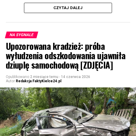
CZYTAJ DALEJ
NA SYGNALE
Upozorowana kradzież: próba
wyłudzenia odszkodowania ujawniła
dziuplę samochodową [ZDJĘCIA]
Opublikowano
2 miesiące temu
-
14 czerwca 2026
Autor
Redakcja FaktyKielce24.pl