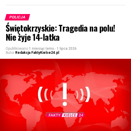
POLICJA
Świętokrzyskie: Tragedia na polu!
Nie żyje 14-latka
Opublikowano
1 miesiąc temu
-
1 lipca 2026
Autor
Redakcja FaktyKielce24.pl