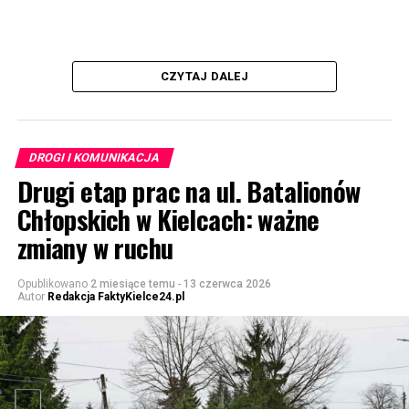
CZYTAJ DALEJ
DROGI I KOMUNIKACJA
Drugi etap prac na ul. Batalionów
Chłopskich w Kielcach: ważne
zmiany w ruchu
Opublikowano
2 miesiące temu
-
13 czerwca 2026
Autor
Redakcja FaktyKielce24.pl