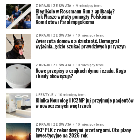
Z KRAJU I ZE ŚWIATA
9 miesięcy temu
Biegliście w Rossmann Run z aplikacją?
Tak Wasze wpłaty pomogły Polskiemu
Komitetowi Paralimpijskiemu
Z KRAJU I ZE ŚWIATA
10 miesięcy temu
Zwierzęta domowe a dzietność. Demograf
wyjaśnia, gdzie szukać prawdziwych przyczyn
Z KRAJU I ZE ŚWIATA
10 miesięcy temu
Nowe przepisy o czujkach dymu i czadu. Kogo
i kiedy obowiązują?
LIFESTYLE
10 miesięcy temu
Klinika Neurologii ICZMP już przyjmuje pacjentów
w nowoczesnych wnętrzach
Z KRAJU I ZE ŚWIATA
10 miesięcy temu
PKP PLK z rekordowymi przetargami. Oto plany
inwestycyjne na 2026 rok