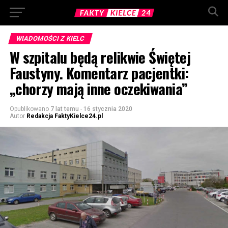
WIADOMOŚCI Z KIELC
W szpitalu będą relikwie Świętej
Faustyny. Komentarz pacjentki:
„chorzy mają inne oczekiwania”
Opublikowano
7 lat temu
-
16 stycznia 2020
Autor
Redakcja FaktyKielce24.pl