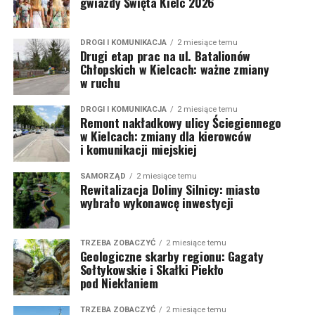
gwiazdy Święta Kielc 2026
DROGI I KOMUNIKACJA
2 miesiące temu
Drugi etap prac na ul. Batalionów
Chłopskich w Kielcach: ważne zmiany
w ruchu
DROGI I KOMUNIKACJA
2 miesiące temu
Remont nakładkowy ulicy Ściegiennego
w Kielcach: zmiany dla kierowców
i komunikacji miejskiej
SAMORZĄD
2 miesiące temu
Rewitalizacja Doliny Silnicy: miasto
wybrało wykonawcę inwestycji
TRZEBA ZOBACZYĆ
2 miesiące temu
Geologiczne skarby regionu: Gagaty
Sołtykowskie i Skałki Piekło
pod Niekłaniem
TRZEBA ZOBACZYĆ
2 miesiące temu