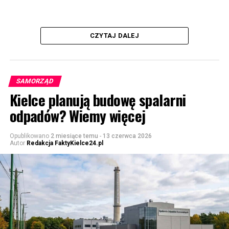
CZYTAJ DALEJ
SAMORZĄD
Kielce planują budowę spalarni
odpadów? Wiemy więcej
Opublikowano
2 miesiące temu
-
13 czerwca 2026
Autor
Redakcja FaktyKielce24.pl