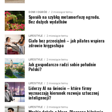
DOM I OGRÓD
2 miesiące temu
Sposób na szybką metamorfozę ogrodu.
Bez dużych wydatków
LIFESTYLE
2 miesiące temu
Ciało bez przeciążeń – jak pilates wspiera
zdrowie kręgosłupa
LIFESTYLE
2 miesiące temu
Jak gospodarczo radzi sobie południe
Polski?
LIFESTYLE
2 miesiące temu
Liderzy AI na świecie – które firmy
wyznaczają kierunek rozwoju sztucznej
inteligencji?
LIFESTYLE
2 miesiące temu
Męskie detale z klasą. Dlaczego biżuteria