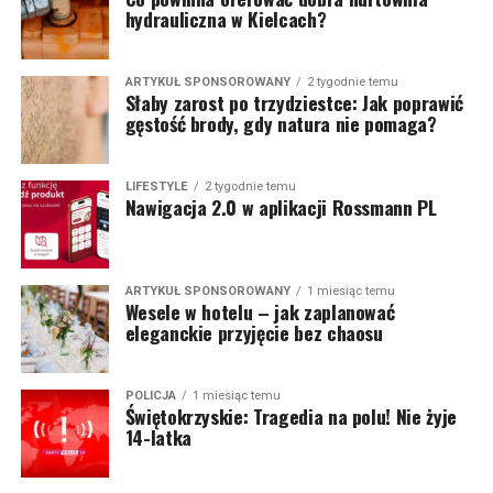
hydrauliczna w Kielcach?
ARTYKUŁ SPONSOROWANY
2 tygodnie temu
Słaby zarost po trzydziestce: Jak poprawić
gęstość brody, gdy natura nie pomaga?
LIFESTYLE
2 tygodnie temu
Nawigacja 2.0 w aplikacji Rossmann PL
ARTYKUŁ SPONSOROWANY
1 miesiąc temu
Wesele w hotelu – jak zaplanować
eleganckie przyjęcie bez chaosu
POLICJA
1 miesiąc temu
Świętokrzyskie: Tragedia na polu! Nie żyje
14-latka