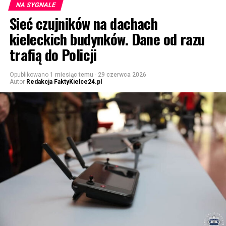
NA SYGNALE
Sieć czujników na dachach
kieleckich budynków. Dane od razu
trafią do Policji
Opublikowano
1 miesiąc temu
-
29 czerwca 2026
Autor
Redakcja FaktyKielce24.pl