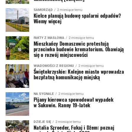
SAMORZĄD
2 miesiące temu
Kielce planują budowę spalarni odpadów?
Wiemy więcej
FAKTY Z MASŁOWA
2 miesiące temu
Mieszkańcy Domaszowic protestują
przeciwko budowie krematorium. Obawiają
się o rozwój miejscowości
WIADOMOŚCI Z REGIONU
2 miesiące temu
Świętokrzyskie: Kolejne miasto wprowadza
bezpłatną komunikację miejską
NA SYGNALE
2 miesiące temu
Pijany kierowca spowodował wypadek
w Sukowie. Ranny 19-latek
DZIEJE SIĘ
2 miesiące temu
Natalia Szroeder, Fukaj i Dżem: poznaj