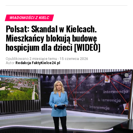
WIADOMOŚCI Z KIELC
Polsat: Skandal w Kielcach.
Mieszkańcy blokują budowę
hospicjum dla dzieci [WIDEO]
Opublikowano
2 miesiące temu
-
15 czerwca 2026
Autor
Redakcja FaktyKielce24.pl