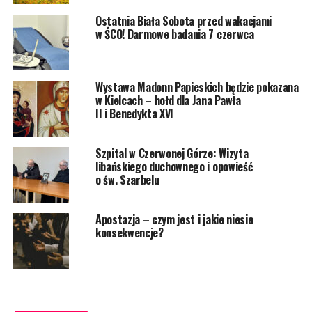
Ostatnia Biała Sobota przed wakacjami
w ŚCO! Darmowe badania 7 czerwca
Wystawa Madonn Papieskich będzie pokazana
w Kielcach – hołd dla Jana Pawła
II i Benedykta XVI
Szpital w Czerwonej Górze: Wizyta
libańskiego duchownego i opowieść
o św. Szarbelu
Apostazja – czym jest i jakie niesie
konsekwencje?