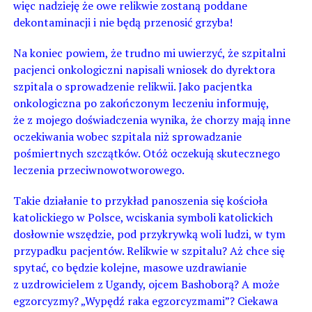
więc nadzieję że owe relikwie zostaną poddane
dekontaminacji i nie będą przenosić grzyba!
Na koniec powiem, że trudno mi uwierzyć, że szpitalni
pacjenci onkologiczni napisali wniosek do dyrektora
szpitala o sprowadzenie relikwii. Jako pacjentka
onkologiczna po zakończonym leczeniu informuję,
że z mojego doświadczenia wynika, że chorzy mają inne
oczekiwania wobec szpitala niż sprowadzanie
pośmiertnych szczątków. Otóż oczekują skutecznego
leczenia przeciwnowotworowego.
Takie działanie to przykład panoszenia się kościoła
katolickiego w Polsce, wciskania symboli katolickich
dosłownie wszędzie, pod przykrywką woli ludzi, w tym
przypadku pacjentów. Relikwie w szpitalu? Aż chce się
spytać, co będzie kolejne, masowe uzdrawianie
z uzdrowicielem z Ugandy, ojcem Bashoborą? A może
egzorcyzmy? „Wypędź raka egzorcyzmami”? Ciekawa