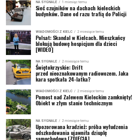
NA SYGNALE
1 miesiąc temu
Sieć czujników na dachach kieleckich
budynków. Dane od razu trafią do Policji
WIADOMOŚCI Z KIELC
2 miesiące temu
Polsat: Skandal w Kielcach. Mieszkańcy
blokują budowę hospicjum dla dzieci
[WIDEO]
NA SYGNALE
2 miesiące temu
Świętokrzyskie: Drift
przed nieoznakowanym radiowozem. Jaka
kara spotkała 24-latka?
WIADOMOŚCI Z KIELC
2 miesiące temu
Pomost nad Zalewem Kieleckim zamknięty!
Obiekt w złym stanie technicznym
NA SYGNALE
2 miesiące temu
Upozorowana kradzież: próba wyłudzenia
odszkodowania ujawniła dziuplę
samochodową [ZDJĘCIA]