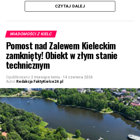
CZYTAJ DALEJ
WIADOMOŚCI Z KIELC
Pomost nad Zalewem Kieleckim
zamknięty! Obiekt w złym stanie
technicznym
Opublikowano
2 miesiące temu
-
14 czerwca 2026
Autor
Redakcja FaktyKielce24.pl